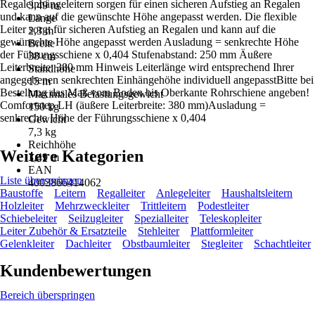
Regaleinhängeleitern sorgen für einen sicheren Aufstieg an Regalen
3,49 m
und kann auf die gewünschte Höhe angepasst werden. Die flexible
Länge
Leiter sorgt für sicheren Aufstieg an Regalen und kann auf die
2,3 m
gewünschte Höhe angepasst werden Ausladung = senkrechte Höhe
Breite
der Führungsschiene x 0,404 Stufenabstand: 250 mm Äußere
38 cm
Leiterbreite: 380 mm Hinweis Leiterlänge wird entsprechend Ihrer
Standhöhe
angegebenen senkrechten Einhängehöhe individuell angepasstBitte bei
15 m
Bestellung das Maß vom Boden bis Oberkante Rohrschiene angeben!
Maximales Belastungsgewicht
Comfortstep LH (äußere Leiterbreite: 380 mm)Ausladung =
150 kg
senkrechte Höhe der Führungsschiene x 0,404
Gewicht
7,3 kg
Reichhöhe
Weitere Kategorien
3,49 m
EAN
Liste überspringen
4003866414062
Baustoffe
Leitern
Regalleiter
Anlegeleiter
Haushaltsleitern
Holzleiter
Mehrzweckleiter
Trittleitern
Podestleiter
Schiebeleiter
Seilzugleiter
Spezialleiter
Teleskopleiter
Leiter Zubehör & Ersatzteile
Stehleiter
Plattformleiter
Gelenkleiter
Dachleiter
Obstbaumleiter
Stegleiter
Schachtleiter
Kundenbewertungen
Bereich überspringen