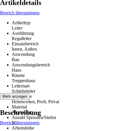
Artikeldetails
Bereich überspringen
Artikeltyp
Leiter
Ausführung
Regalleiter
Einsatzbereich
Innen, Außen
Anwendung
Bau
Anwendungsbereich
Haus
Räume
Treppenhaus
Leiternart
Schiebeleiter
Zielgruppe
Mehr anzeigen
Heimwerker, Profi, Privat
Material
Beschreibung
Aluminium
Anzahl Sprossen/Stufen
Bereich überspringen
10
Arbeitshöhe