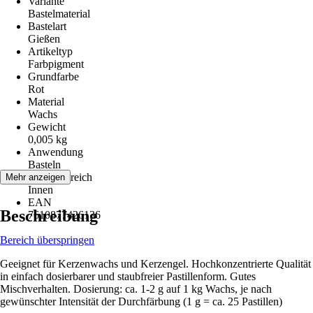
Variante
Bastelmaterial
Bastelart
Gießen
Artikeltyp
Farbpigment
Grundfarbe
Rot
Material
Wachs
Gewicht
0,005 kg
Anwendung
Basteln
Einsatzbereich
Mehr anzeigen
Innen
EAN
Beschreibung
7610877426136
Bereich überspringen
Geeignet für Kerzenwachs und Kerzengel. Hochkonzentrierte Qualität
in einfach dosierbarer und staubfreier Pastillenform. Gutes
Mischverhalten. Dosierung: ca. 1-2 g auf 1 kg Wachs, je nach
gewünschter Intensität der Durchfärbung (1 g = ca. 25 Pastillen)