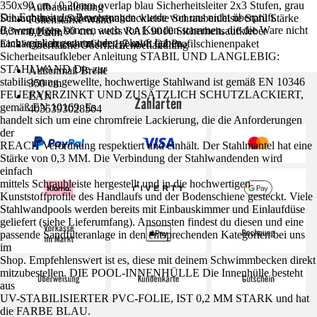
350x90 cm / 0,20mm overlap blau Sicherheitsleiter 2x3 Stufen, grau
Aufbauanleitung
Die Echtheit der Bewertungen wurde von uns nicht überprüft.
Schraubensatz Schraubenabdeckleiste Schraubenleiste Stahl Stärke
Folienstärke Wand
Bewertungen können auch von Kunden stammen, die die Ware nicht
0,3mm, Höhe 90 cm, weiss RAL 9010 Sicherheitsaufkleber
0,2 mm
nachweislich genutzt oder gekauft haben.
Einhängekartuschenfilter 1,7 m³/h Q1 Profilschienenpaket
Oberfläche/Oberflächenbehandlung
Sicherheitsaufkleber Anleitung STABIL UND LANGLEBIG:
-
STAHLWAND Die zur
Außenmaß Breite
stabilisierung gewellte, hochwertige Stahlwand ist gemäß EN 10346
350 cm
FEUERVERZINKT UND ZUSÄTZLICH SCHUTZLACKIERT,
EAN
Zahlarten
gemäß EN 10169. Es
4035393028504
handelt sich um eine chromfreie Lackierung, die die Anforderungen
der
REACH Verordnung respektiert und einhält. Der Stahlmantel hat eine
Stärke von 0,3 MM. Die Verbindung der Stahlwandenden wird
einfach
mittels Schraubleiste hergestellt und in die hochwertigen
Kunststoffprofile des Handlaufs und der Bodenschiene gesteckt. Viele
Stahlwandpools werden bereits mit Einbauskimmer und Einlaufdüse
geliefert (siehe Lieferumfang). Ansonsten findest du diesen und eine
passende Sandfilteranlage in den entsprechenden Kategorien bei uns
im
Shop. Empfehlenswert ist es, diese mit deinem Schwimmbecken direkt
mitzubestellen. DIE POOL-INNENHÜLLE Die Innenhülle besteht
aus
UV-STABILISIERTER PVC-FOLIE, IST 0,2 MM STARK und hat
die FARBE BLAU.