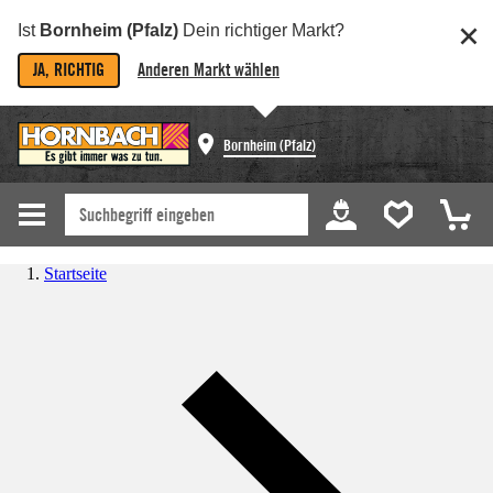
Ist
Bornheim (Pfalz)
Dein richtiger Markt?
JA, RICHTIG
Anderen Markt wählen
Bornheim (Pfalz)
Startseite