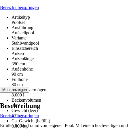
Bereich überspringen
Artikeltyp
Poolset
Ausführung
Aufstellpool
Variante
Stahlwandpool
Einsatzbereich
Außen
Außenlänge
350 cm
Außenhöhe
90 cm
Füllhöhe
80 cm
Fassungsvermögen
Mehr anzeigen
8.000 l
Beckenvolumen
Beschreibung
8 m³
Gewicht (leer)
Bereich überspringen
47 kg
Ca. Gewicht (befüllt)
Erfülle dir den Traum vom eigenen Pool. Mit einem hochwertigen und
8.000 kg