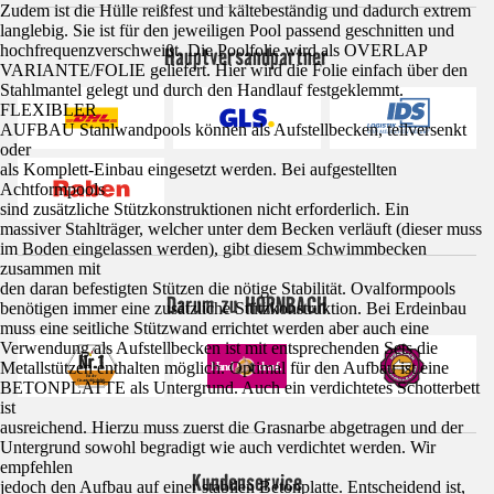
Zudem ist die Hülle reißfest und kältebeständig und dadurch extrem
langlebig. Sie ist für den jeweiligen Pool passend geschnitten und
hochfrequenzverschweißt. Die Poolfolie wird als OVERLAP
Hauptversandpartner
VARIANTE/FOLIE geliefert. Hier wird die Folie einfach über den
Stahlmantel gelegt und durch den Handlauf festgeklemmt.
FLEXIBLER
AUFBAU Stahlwandpools können als Aufstellbecken, teilversenkt
oder
als Komplett-Einbau eingesetzt werden. Bei aufgestellten
Achtformpools
sind zusätzliche Stützkonstruktionen nicht erforderlich. Ein
massiver Stahlträger, welcher unter dem Becken verläuft (dieser muss
im Boden eingelassen werden), gibt diesem Schwimmbecken
zusammen mit
den daran befestigten Stützen die nötige Stabilität. Ovalformpools
Darum zu HORNBACH
benötigen immer eine zusätzliche Stützkonstruktion. Bei Erdeinbau
muss eine seitliche Stützwand errichtet werden aber auch eine
Verwendung als Aufstellbecken ist mit entsprechenden Sets die
Metallstützen enthalten möglich. Optimal für den Aufbau ist eine
BETONPLATTE als Untergrund. Auch ein verdichtetes Schotterbett
ist
ausreichend. Hierzu muss zuerst die Grasnarbe abgetragen und der
Untergrund sowohl begradigt wie auch verdichtet werden. Wir
empfehlen
Kundenservice
jedoch den Aufbau auf einer stabilen Betonplatte. Entscheidend ist,