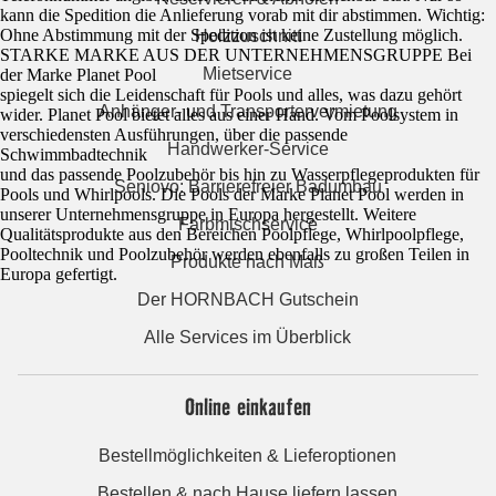
kann die Spedition die Anlieferung vorab mit dir abstimmen. Wichtig:
Ohne Abstimmung mit der Spedition ist keine Zustellung möglich.
Holzzuschnitt
STARKE MARKE AUS DER UNTERNEHMENSGRUPPE Bei
Mietservice
der Marke Planet Pool
spiegelt sich die Leidenschaft für Pools und alles, was dazu gehört
Anhänger- und Transportervermietung
wider. Planet Pool bietet alles aus einer Hand. Vom Poolsystem in
verschiedensten Ausführungen, über die passende
Handwerker-Service
Schwimmbadtechnik
und das passende Poolzubehör bis hin zu Wasserpflegeprodukten für
Seniovo: Barrierefreier Badumbau
Pools und Whirlpools. Die Pools der Marke Planet Pool werden in
unserer Unternehmensgruppe in Europa hergestellt. Weitere
Farbmischservice
Qualitätsprodukte aus den Bereichen Poolpflege, Whirlpoolpflege,
Pooltechnik und Poolzubehör werden ebenfalls zu großen Teilen in
Produkte nach Maß
Europa gefertigt.
Der HORNBACH Gutschein
Alle Services im Überblick
Online einkaufen
Bestellmöglichkeiten & Lieferoptionen
Bestellen & nach Hause liefern lassen