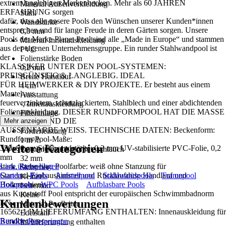
extrem langlebigen Markenbecken. Mehr als 60 JAHREN
Material Außenverkleidung
ERFAHRUNG sorgen
Stahl
dafür, dass alle unsere Pools den Wünschen unserer Kunden*innen
Wandstärke
entsprechen und für lange Freude in deren Gärten sorgen. Unsere
0,3 mm
Pools der Marke Planet Pool sind alle „Made in Europe“ und stammen
Material Innenauskleidung
aus der eigenen Unternehmensgruppe. Ein runder Stahlwandpool ist
PVC
der
Folienstärke Boden
KLASSIKER UNTER DEN POOL-SYSTEMEN:
0,2 mm
PREISGÜNSTIG & LANGLEBIG. IDEAL
Breite Handlauf
FÜR HEIMWERKER & DIY PROJEKTE. Er besteht aus einem
4 cm
Mantel aus
Ausstattung
feuerverzinktem, schutzlackiertem, Stahlblech und einer abdichtenden
-, Innenauskleidung
Folienauskleidung. DIESER RUNDFORMPOOL HAT DIE MASSE
Filteranlage
350X90 CM UND DIE
Mehr anzeigen
Keine
AUSSENFARBE WEISS. TECHNISCHE DATEN: Beckenform:
Förderleistung
Rundform Pool-Maße:
1 m³/h
Weitere Kategorien
350x90 cm Stahlwandstärke: 0,3 mm UV-stabilisierte PVC-Folie, 0,2
Durchmesser Anschlussschlauch
mm
32 mm
stark, Farbe blau Poolfarbe: weiß ohne Stanzung für
Liste überspringen
Skimmer
Standard-Einbauskimmer und Rücklaufdüse Handlauf und
Garten
Pools
Aufstellpool
Stahlwandpools
Framepool
Keiner
Bodenschiene
Holzpools
WPC Pools
Aufblasbare Pools
Leiternart
aus Kunststoff Pool entspricht der europäischen Schwimmbadnorm
Keine
Kundenbewertungen
EN
Material Poolleiter
16562-1 IM LIEFERUMFANG ENTHALTEN: Innenauskleidung für
Edelstahl
Rundbecken
Bereich überspringen
Im Lieferumfang enthalten