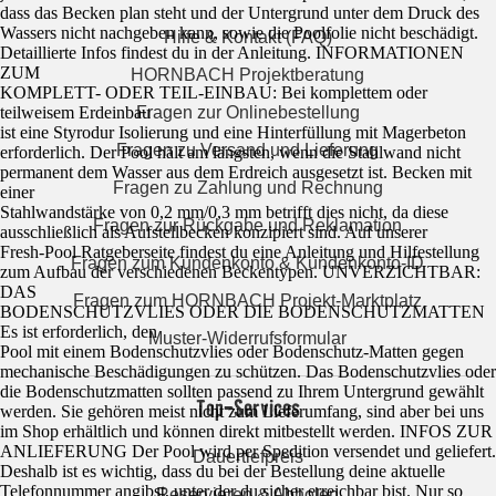
dass das Becken plan steht und der Untergrund unter dem Druck des
Wassers nicht nachgeben kann, sowie die Poolfolie nicht beschädigt.
Hilfe & Kontakt (FAQ)
Detaillierte Infos findest du in der Anleitung. INFORMATIONEN
ZUM
HORNBACH Projektberatung
KOMPLETT- ODER TEIL-EINBAU: Bei komplettem oder
teilweisem Erdeinbau
Fragen zur Onlinebestellung
ist eine Styrodur Isolierung und eine Hinterfüllung mit Magerbeton
Fragen zu Versand und Lieferung
erforderlich. Der Pool hält am längsten, wenn die Stahlwand nicht
permanent dem Wasser aus dem Erdreich ausgesetzt ist. Becken mit
Fragen zu Zahlung und Rechnung
einer
Stahlwandstärke von 0,2 mm/0,3 mm betrifft dies nicht, da diese
Fragen zur Rückgabe und Reklamation
ausschließlich als Aufstellbecken konzipiert sind. Auf unserer
Fresh-Pool Ratgeberseite findest du eine Anleitung und Hilfestellung
Fragen zum Kundenkonto & Kundenkonto-ID
zum Aufbau der verschiedenen Beckentypen. UNVERZICHTBAR:
DAS
Fragen zum HORNBACH Projekt-Marktplatz
BODENSCHUTZVLIES ODER DIE BODENSCHUTZMATTEN
Es ist erforderlich, den
Muster-Widerrufsformular
Pool mit einem Bodenschutzvlies oder Bodenschutz-Matten gegen
mechanische Beschädigungen zu schützen. Das Bodenschutzvlies oder
die Bodenschutzmatten sollten passend zu Ihrem Untergrund gewählt
Top-Services
werden. Sie gehören meist nicht zum Lieferumfang, sind aber bei uns
im Shop erhältlich und können direkt mitbestellt werden. INFOS ZUR
ANLIEFERUNG Der Pool wird per Spedition versendet und geliefert.
Dauertiefpreis
Deshalb ist es wichtig, dass du bei der Bestellung deine aktuelle
Telefonnummer angibst, unter der du sicher erreichbar bist. Nur so
Reservieren & Abholen