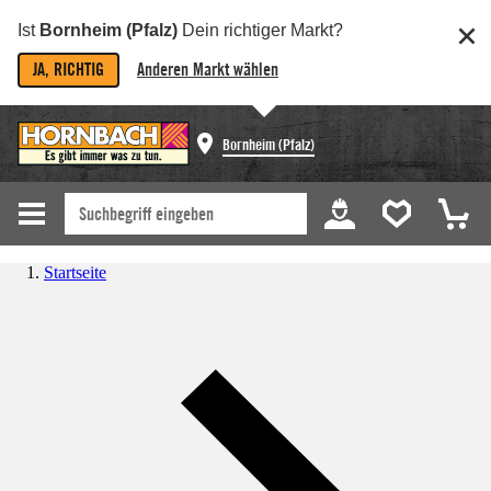
Ist
Bornheim (Pfalz)
Dein richtiger Markt?
JA, RICHTIG
Anderen Markt wählen
Bornheim (Pfalz)
Startseite