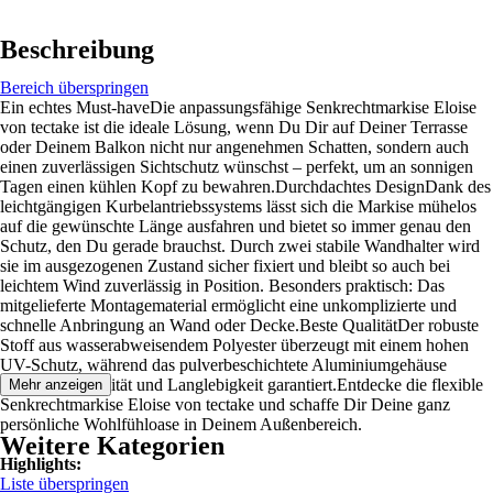
Beschreibung
Bereich überspringen
Ein echtes Must-haveDie anpassungsfähige Senkrechtmarkise Eloise
von tectake ist die ideale Lösung, wenn Du Dir auf Deiner Terrasse
oder Deinem Balkon nicht nur angenehmen Schatten, sondern auch
einen zuverlässigen Sichtschutz wünschst – perfekt, um an sonnigen
Tagen einen kühlen Kopf zu bewahren.Durchdachtes DesignDank des
leichtgängigen Kurbelantriebssystems lässt sich die Markise mühelos
auf die gewünschte Länge ausfahren und bietet so immer genau den
Schutz, den Du gerade brauchst. Durch zwei stabile Wandhalter wird
sie im ausgezogenen Zustand sicher fixiert und bleibt so auch bei
leichtem Wind zuverlässig in Position. Besonders praktisch: Das
mitgelieferte Montagematerial ermöglicht eine unkomplizierte und
schnelle Anbringung an Wand oder Decke.Beste QualitätDer robuste
Stoff aus wasserabweisendem Polyester überzeugt mit einem hohen
UV-Schutz, während das pulverbeschichtete Aluminiumgehäuse
maximale Stabilität und Langlebigkeit garantiert.Entdecke die flexible
Mehr anzeigen
Senkrechtmarkise Eloise von tectake und schaffe Dir Deine ganz
persönliche Wohlfühloase in Deinem Außenbereich.
Weitere Kategorien
Highlights:
Liste überspringen