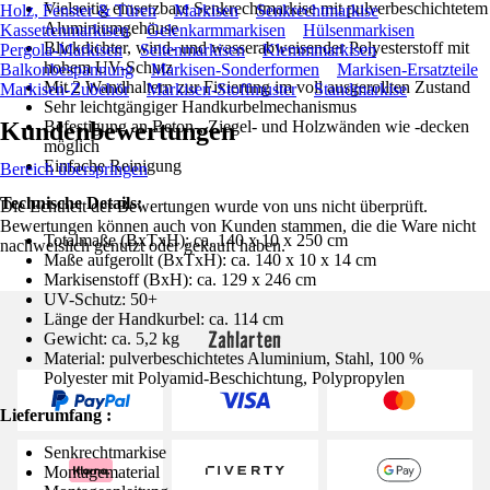
Vielseitig einsetzbare Senkrechtmarkise mit pulverbeschichtetem
Holz, Fenster & Türen
Markisen
Senkrechtmarkise
Aluminiumgehäuse
Kassettenmarkisen
Gelenkarmmarkisen
Hülsenmarkisen
Blickdichter, wind- und wasserabweisender Polyesterstoff mit
Pergola-Markisen
Seitenmarkisen
Klemmmarkisen
hohem UV-Schutz
Balkonbespannung
Markisen-Sonderformen
Markisen-Ersatzteile
Mit 2 Wandhaltern zur Fixierung im voll ausgerollten Zustand
Markisen-Zubehör
Markisen-Stoffmuster
Standmarkise
Sehr leichtgängiger Handkurbelmechanismus
Kundenbewertungen
Befestigung an Beton-, Ziegel- und Holzwänden wie -decken
möglich
Einfache Reinigung
Bereich überspringen
Technische Details:
Die Echtheit der Bewertungen wurde von uns nicht überprüft.
Bewertungen können auch von Kunden stammen, die die Ware nicht
Totalmaße (BxTxH): ca. 140 x 10 x 250 cm
nachweislich genutzt oder gekauft haben.
Maße aufgerollt (BxTxH): ca. 140 x 10 x 14 cm
Markisenstoff (BxH): ca. 129 x 246 cm
UV-Schutz: 50+
Länge der Handkurbel: ca. 114 cm
Zahlarten
Gewicht: ca. 5,2 kg
Material: pulverbeschichtetes Aluminium, Stahl, 100 %
Polyester mit Polyamid-Beschichtung, Polypropylen
Lieferumfang :
Senkrechtmarkise
Montagematerial