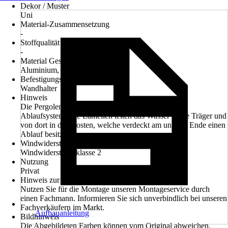
Dekor / Muster
Uni
Material-Zusammensetzung
-
Stoffqualität
-
Material Gestell
Aluminium, Stahl
Befestigungsart
Wandhalter
Hinweis
Die Pergolen verfügen über ein integriertes Wasser-
Ablaufsystem. Die Lamellen leiten das Wasser in die Träger und
von dort in die Pfosten, welche verdeckt am unteren Ende einen
Ablauf besitzen.
Windwiderstandsklasse
Windwiderstandsklasse 2
Nutzung
Privat
Hinweis zur Montage
Nutzen Sie für die Montage unseren Montageservice durch
einen Fachmann. Informieren Sie sich unverbindlich bei unseren
Fachverkäufern im Markt.
Aufbauanleitung
Bildhinweis
Die Abgebildeten Farben können vom Original abweichen.