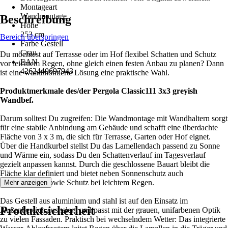
Montageart
Wandmontage
Beschreibung
Höhe
253 cm
Bereich überspringen
Farbe Gestell
Grau
Du möchtest auf Terrasse oder im Hof flexibel Schatten und Schutz
EAN
vor leichtem Regen, ohne gleich einen festen Anbau zu planen? Dann
4262440697943
ist eine wandmontierte Lösung eine praktische Wahl.
Produktmerkmale des/der Pergola Classic111 3x3 greyish
Wandbef.
Darum solltest Du zugreifen: Die Wandmontage mit Wandhaltern sorgt
für eine stabile Anbindung am Gebäude und schafft eine überdachte
Fläche von 3 x 3 m, die sich für Terrasse, Garten oder Hof eignet.
Über die Handkurbel stellst Du das Lamellendach passend zu Sonne
und Wärme ein, sodass Du den Schattenverlauf im Tagesverlauf
gezielt anpassen kannst. Durch die geschlossene Bauart bleibt die
Fläche klar definiert und bietet neben Sonnenschutz auch
Wärmeschutz sowie Schutz bei leichtem Regen.
Mehr anzeigen
Das Gestell aus aluminium und stahl ist auf den Einsatz im
Produktsicherheit
Außenbereich ausgelegt und passt mit der grauen, unifarbenen Optik
zu vielen Fassaden. Praktisch bei wechselndem Wetter: Das integrierte