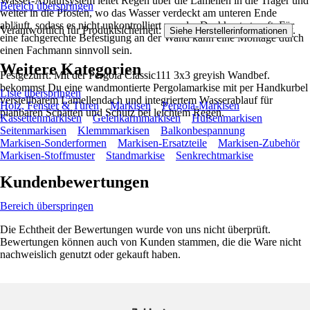
Wasser-Ablaufsystem leitet Regen über die Lamellen in die Träger und
Bereich überspringen
weiter in die Pfosten, wo das Wasser verdeckt am unteren Ende
abläuft, sodass es nicht unkontrolliert von der Dachkante tropft. Für
Verantwortlich für Produktsicherheit:
.
Siehe Herstellerinformationen
eine fachgerechte Befestigung an der Wand kann eine Montage durch
einen Fachmann sinnvoll sein.
Weitere Kategorien
Festgezurrt: Mit der Pergola Classic111 3x3 greyish Wandbef.
bekommst Du eine wandmontierte Pergolamarkise mit per Handkurbel
Liste überspringen
verstellbarem Lamellendach und integriertem Wasserablauf für
Holz, Fenster & Türen
Markisen
Pergola-Markisen
planbaren Schatten und Schutz bei leichtem Regen.
Kassettenmarkisen
Gelenkarmmarkisen
Hülsenmarkisen
Seitenmarkisen
Klemmmarkisen
Balkonbespannung
Markisen-Sonderformen
Markisen-Ersatzteile
Markisen-Zubehör
Markisen-Stoffmuster
Standmarkise
Senkrechtmarkise
Kundenbewertungen
Bereich überspringen
Die Echtheit der Bewertungen wurde von uns nicht überprüft.
Bewertungen können auch von Kunden stammen, die die Ware nicht
nachweislich genutzt oder gekauft haben.