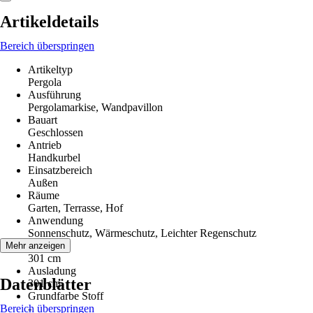
Artikeldetails
Bereich überspringen
Artikeltyp
Pergola
Ausführung
Pergolamarkise, Wandpavillon
Bauart
Geschlossen
Antrieb
Handkurbel
Einsatzbereich
Außen
Räume
Garten, Terrasse, Hof
Anwendung
Sonnenschutz, Wärmeschutz, Leichter Regenschutz
Breite
Mehr anzeigen
301 cm
Ausladung
Datenblätter
301 cm
Grundfarbe Stoff
Bereich überspringen
-