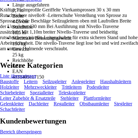
Länge ausgefahren
Kräftige Holmprofile Geriffelte Vierkantsprossen 30 x 30 mm
7,7 m
Rutschsichere nivello® -Leiterschuhe Verstellung von Sprosse zu
Breite
Sprosse Stabile Beschläge Seilzugleitern oben mit Laufrollen Breite
44,5 cm
der Unterleiter 430 mm Bei Ausführung mit Nivello-Traverse
Standhöhe
zusätzlich: Mit 1,10m breiter Nivello-Traverse und beidseitig
18,5 m
rutschsicheren nivello-Leiterschuhen für extra sicheren Stand und hohe
Maximales Belastungsgewicht
Arbeitssicherheit. Die nivello-Traverse liegt lose bei und wird zweifach
150 kg
am unteren Holmende verschraubt.
Gewicht
25 kg
Reichhöhe
Weitere Kategorien
8,8 m
EAN
Liste überspringen
4031405117150
Baustoffe
Leitern
Seilzugleiter
Anlegeleiter
Haushaltsleitern
Holzleiter
Mehrzweckleiter
Trittleitern
Podestleiter
Schiebeleiter
Spezialleiter
Teleskopleiter
Leiter Zubehör & Ersatzteile
Stehleiter
Plattformleiter
Gelenkleiter
Dachleiter
Regalleiter
Obstbaumleiter
Stegleiter
Schachtleiter
Kundenbewertungen
Bereich überspringen