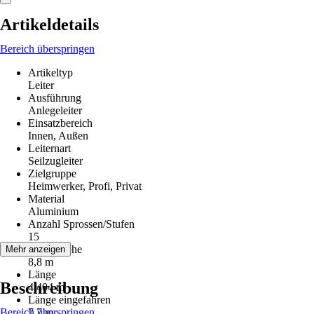
Artikeldetails
Bereich überspringen
Artikeltyp
Leiter
Ausführung
Anlegeleiter
Einsatzbereich
Innen, Außen
Leiternart
Seilzugleiter
Zielgruppe
Heimwerker, Profi, Privat
Material
Aluminium
Anzahl Sprossen/Stufen
15
Arbeitshöhe
Mehr anzeigen
8,8 m
Länge
Beschreibung
4,404 m
Länge eingefahren
Bereich überspringen
7,7 m