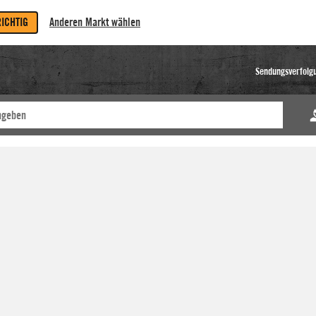
RICHTIG
Anderen Markt wählen
Sendungsverfolg