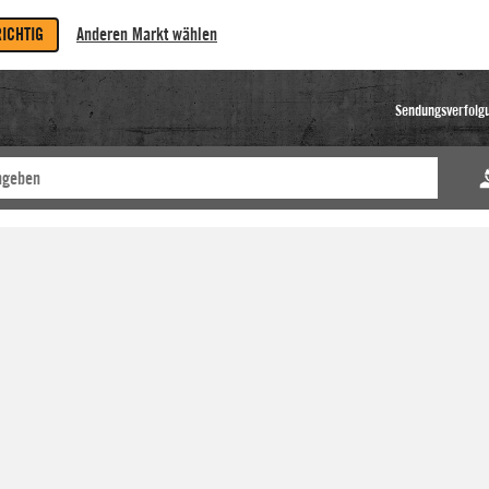
RICHTIG
Anderen Markt wählen
Sendungsverfolg