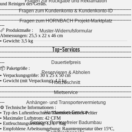
Fragen zur Rückgabe und Reklamation
und Reinigen des Geräts.
-----------------------------------------------------------------------------------------
Fragen zum Kundenkonto & Kundenkonto-ID
-----------------------------------------------------------------------------------------
-----------------------------------------------------------------------------------------
Fragen zum HORNBACH Projekt-Marktplatz
---
📏 Produktmaße :
Muster-Widerrufsformular
Abmessungen: 25,5 x 22 x 46 cm
• Gewicht: 3,5 kg
-----------------------------------------------------------------------------------------
Top-Services
-----------------------------------------------------------------------------------------
-----------------------------------------------------------------------------------------
---
Dauertiefpreis
📦 Paketgröße :
Reservieren & Abholen
• Verpackungsgröße: 30 x 25 x 50 cm
• Gewicht (mit Verpackung): 4,2 kg
Holzzuschnitt
-----------------------------------------------------------------------------------------
-----------------------------------------------------------------------------------------
Mietservice
-----------------------------------------------------------------------------------------
---
Anhänger- und Transportervermietung
⚙️ Technische Informationen :
Handwerker-Service
• Typ des Luftentfeuchters: Thermoelektrisch-Peltier
• Maximaler Luftstrom: 42 CFM
Seniovo: Barrierefreier Badumbau
• Entfeuchtungsleistung: 12 L / Tag
• Empfohlene Arbeitsumgebung: Raumtemperatur über 15ºC,