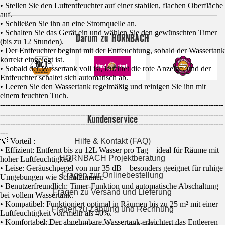
• Stellen Sie den Luftentfeuchter auf einer stabilen, flachen Oberfläche
auf.
• Schließen Sie ihn an eine Stromquelle an.
• Schalten Sie das Gerät ein und wählen Sie den gewünschten Timer
Darum zu HORNBACH
(bis zu 12 Stunden).
• Der Entfeuchter beginnt mit der Entfeuchtung, sobald der Wassertank
korrekt eingelegt ist.
• Sobald der Wassertank voll ist, leuchtet die rote Anzeige, und der
Entfeuchter schaltet sich automatisch ab.
• Leeren Sie den Wassertank regelmäßig und reinigen Sie ihn mit
einem feuchten Tuch.
-----------------------------------------------------------------------------------------
-----------------------------------------------------------------------------------------
Kundenservice
-----------------------------------------------------------------------------------------
---
💡 Vorteil :
Hilfe & Kontakt (FAQ)
• Effizient: Entfernt bis zu 12L Wasser pro Tag – ideal für Räume mit
HORNBACH Projektberatung
hoher Luftfeuchtigkeit.
• Leise: Geräuschpegel von nur 35 dB – besonders geeignet für ruhige
Fragen zur Onlinebestellung
Umgebungen wie Schlafzimmer.
• Benutzerfreundlich: Timer-Funktion und automatische Abschaltung
Fragen zu Versand und Lieferung
bei vollem Wassertank.
• Kompatibel: Funktioniert optimal in Räumen bis zu 25 m² mit einer
Fragen zu Zahlung und Rechnung
Luftfeuchtigkeit von mehr als 40%.
• Komfortabel: Der abnehmbare Wassertank erleichtert das Entleeren