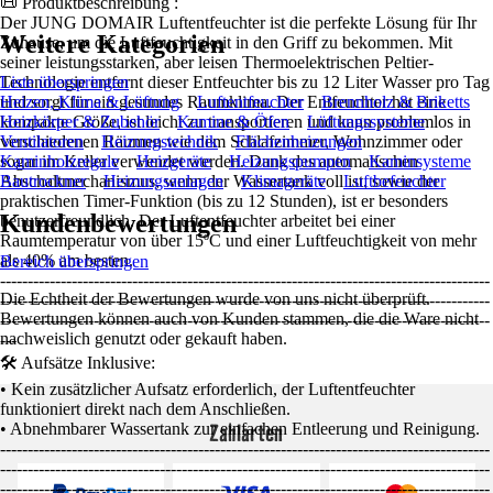
📜 Produktbeschreibung :
Der JUNG DOMAIR Luftentfeuchter ist die perfekte Lösung für Ihr
Weitere Kategorien
Zuhause, um die Luftfeuchtigkeit in den Griff zu bekommen. Mit
seiner leistungsstarken, aber leisen Thermoelektrischen Peltier-
Technologie entfernt dieser Entfeuchter bis zu 12 Liter Wasser pro Tag
Liste überspringen
und sorgt für ein gesundes Raumklima. Der Entfeuchter hat eine
Heizen, Klima & Lüftung
Luftentfeuchter
Brennholz & Briketts
kompakte Größe, ist leicht zu transportieren und kann problemlos in
Heizkörper & Zubehör
Kamine & Öfen
Lüftungssysteme
verschiedenen Räumen wie dem Schlafzimmer, Wohnzimmer oder
Ventilatoren
Heizungstechnik
Flächenheizungen
sogar im Keller verwendet werden. Dank des automatischen
Kaminholzregale
Heizgeräte
Heizungspumpen
Kaminsysteme
Abschaltmechanismus, wenn der Wassertank voll ist, sowie der
Bautrockner
Heizungsanlagen
Klimageräte
Luftbefeuchter
praktischen Timer-Funktion (bis zu 12 Stunden), ist er besonders
Kundenbewertungen
benutzerfreundlich. Der Luftentfeuchter arbeitet bei einer
Raumtemperatur von über 15ºC und einer Luftfeuchtigkeit von mehr
als 40% am besten.
Bereich überspringen
-----------------------------------------------------------------------------------------
Die Echtheit der Bewertungen wurde von uns nicht überprüft.
-----------------------------------------------------------------------------------------
Bewertungen können auch von Kunden stammen, die die Ware nicht
-----------------------------------------------------------------------------------------
nachweislich genutzt oder gekauft haben.
---
🛠️ Aufsätze Inklusive:
• Kein zusätzlicher Aufsatz erforderlich, der Luftentfeuchter
funktioniert direkt nach dem Anschließen.
Zahlarten
• Abnehmbarer Wassertank zur einfachen Entleerung und Reinigung.
-----------------------------------------------------------------------------------------
-----------------------------------------------------------------------------------------
-----------------------------------------------------------------------------------------