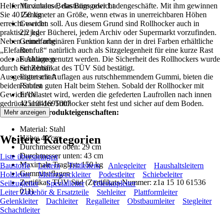
Helfer für zuhause, das Büro oder Ladengeschäfte. Mit ihm gewinnen
Maximales Belastungsgewicht
Sie 40 Zentimeter an Größe, wenn etwas in unerreichbaren Höhen
150 kg
erreicht werden soll. Aus diesem Grund sind Rollhocker auch in
Gewicht
praktisch jeder Bücherei, jedem Archiv oder Supermarkt vorzufinden.
2,2 kg
Neben seiner originären Funktion kann der in drei Farben erhältliche
Grundfarbe
„Elefantenfuß“ natürlich auch als Sitzgelegenheit für eine kurze Rast
Rot
oder als Ablage genutzt werden. Die Sicherheit des Rollhockers wurde
Funktionen
durch ein Zertifikat des TÜV Süd bestätigt.
Schiebbar
Ausgestattet mit Auflagen aus rutschhemmendem Gummi, bieten die
Eigenschaft
beiden Stufen guten Halt beim Stehen. Sobald der Rollhocker mit
Robust
Gewicht belastet wird, werden die gefederten Laufrollen nach innen
EAN
gedrückt und der Tritthocker steht fest und sicher auf dem Boden.
4251041695007
Rollhocker - Produkteigenschaften:
Mehr anzeigen
Material: Stahl
Weitere Kategorien
Höhe: 40 cm
Durchmesser oben: 29 cm
Durchmesser unten: 43 cm
Liste überspringen
Maximale Traglast: 150 kg
Baustoffe
Leitern
Trittleitern
Anlegeleiter
Haushaltsleitern
Gummiauflagen
Holzleiter
Mehrzweckleiter
Podestleiter
Schiebeleiter
Zertifikat: TÜV Süd (Zertifikats-Nummer: z1a 15 10 61536
Seilzugleiter
Spezialleiter
Teleskopleiter
011)
Leiter Zubehör & Ersatzteile
Stehleiter
Plattformleiter
Gelenkleiter
Dachleiter
Regalleiter
Obstbaumleiter
Stegleiter
Schachtleiter