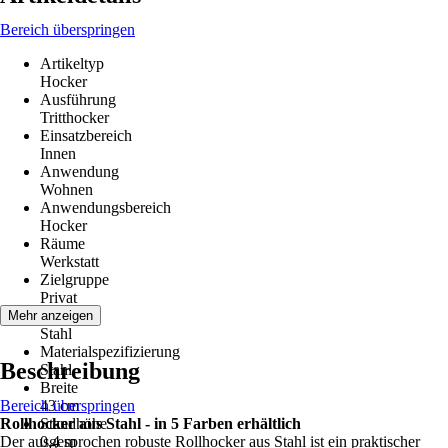
Bereich überspringen
Artikeltyp
Hocker
Ausführung
Tritthocker
Einsatzbereich
Innen
Anwendung
Wohnen
Anwendungsbereich
Hocker
Räume
Werkstatt
Zielgruppe
Privat
Material
Mehr anzeigen
Stahl
Materialspezifizierung
Beschreibung
Stahl
Breite
Bereich überspringen
43 cm
Rollhocker aus Stahl - in 5 Farben erhältlich
Standhöhe
Der ausgesprochen robuste Rollhocker aus Stahl ist ein praktischer
0,4 m