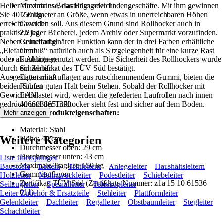
Helfer für zuhause, das Büro oder Ladengeschäfte. Mit ihm gewinnen
Maximales Belastungsgewicht
Sie 40 Zentimeter an Größe, wenn etwas in unerreichbaren Höhen
150 kg
erreicht werden soll. Aus diesem Grund sind Rollhocker auch in
Gewicht
praktisch jeder Bücherei, jedem Archiv oder Supermarkt vorzufinden.
2,2 kg
Neben seiner originären Funktion kann der in drei Farben erhältliche
Grundfarbe
„Elefantenfuß“ natürlich auch als Sitzgelegenheit für eine kurze Rast
Grau
oder als Ablage genutzt werden. Die Sicherheit des Rollhockers wurde
Funktionen
durch ein Zertifikat des TÜV Süd bestätigt.
Schiebbar
Ausgestattet mit Auflagen aus rutschhemmendem Gummi, bieten die
Eigenschaft
beiden Stufen guten Halt beim Stehen. Sobald der Rollhocker mit
Robust
Gewicht belastet wird, werden die gefederten Laufrollen nach innen
EAN
gedrückt und der Tritthocker steht fest und sicher auf dem Boden.
4066088651370
Rollhocker - Produkteigenschaften:
Mehr anzeigen
Material: Stahl
Weitere Kategorien
Höhe: 40 cm
Durchmesser oben: 29 cm
Durchmesser unten: 43 cm
Liste überspringen
Maximale Traglast: 150 kg
Baustoffe
Leitern
Trittleitern
Anlegeleiter
Haushaltsleitern
Gummiauflagen
Holzleiter
Mehrzweckleiter
Podestleiter
Schiebeleiter
Zertifikat: TÜV Süd (Zertifikats-Nummer: z1a 15 10 61536
Seilzugleiter
Spezialleiter
Teleskopleiter
011)
Leiter Zubehör & Ersatzteile
Stehleiter
Plattformleiter
Gelenkleiter
Dachleiter
Regalleiter
Obstbaumleiter
Stegleiter
Schachtleiter