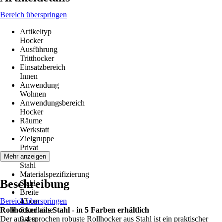
Bereich überspringen
Artikeltyp
Hocker
Ausführung
Tritthocker
Einsatzbereich
Innen
Anwendung
Wohnen
Anwendungsbereich
Hocker
Räume
Werkstatt
Zielgruppe
Privat
Material
Mehr anzeigen
Stahl
Materialspezifizierung
Beschreibung
Stahl
Breite
Bereich überspringen
43 cm
Rollhocker aus Stahl - in 5 Farben erhältlich
Standhöhe
Der ausgesprochen robuste Rollhocker aus Stahl ist ein praktischer
0,4 m