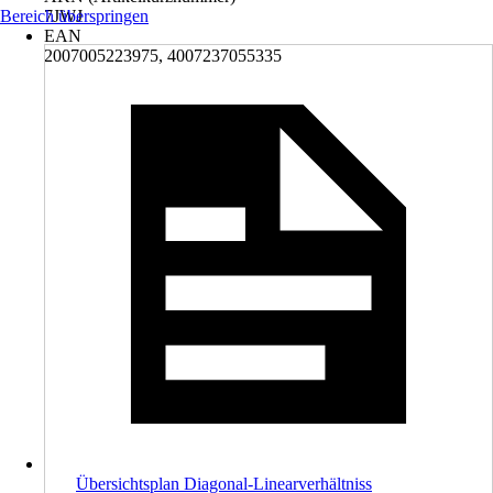
Bereich überspringen
7JWJ
EAN
2007005223975, 4007237055335
Übersichtsplan Diagonal-Linearverhältniss