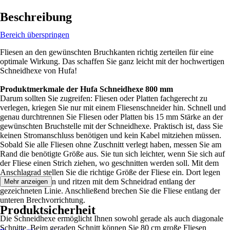
Beschreibung
Bereich überspringen
Fliesen an den gewünschten Bruchkanten richtig zerteilen für eine
optimale Wirkung. Das schaffen Sie ganz leicht mit der hochwertigen
Schneidhexe von Hufa!
Produktmerkmale der Hufa Schneidhexe 800 mm
Darum sollten Sie zugreifen: Fliesen oder Platten fachgerecht zu
verlegen, kriegen Sie nur mit einem Fliesenschneider hin. Schnell und
genau durchtrennen Sie Fliesen oder Platten bis 15 mm Stärke an der
gewünschten Bruchstelle mit der Schneidhexe. Praktisch ist, dass Sie
keinen Stromanschluss benötigen und kein Kabel mitziehen müssen.
Sobald Sie alle Fliesen ohne Zuschnitt verlegt haben, messen Sie am
Rand die benötigte Größe aus. Sie tun sich leichter, wenn Sie sich auf
der Fliese einen Strich ziehen, wo geschnitten werden soll. Mit dem
Anschlagrad stellen Sie die richtige Größe der Fliese ein. Dort legen
Sie Ihre Fliese an und ritzen mit dem Schneidrad entlang der
Mehr anzeigen
gezeichneten Linie. Anschließend brechen Sie die Fliese entlang der
unteren Brechvorrichtung.
Produktsicherheit
Die Schneidhexe ermöglicht Ihnen sowohl gerade als auch diagonale
Schnitte. Beim geraden Schnitt können Sie 80 cm große Fliesen