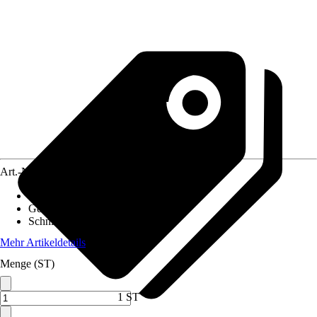
Art.-Nr.
5733227
Max. Fliesenstärke
:
15 mm
Gewicht
:
14 kg
Schnittlänge
:
800 mm
Mehr Artikeldetails
Menge (ST)
1 ST