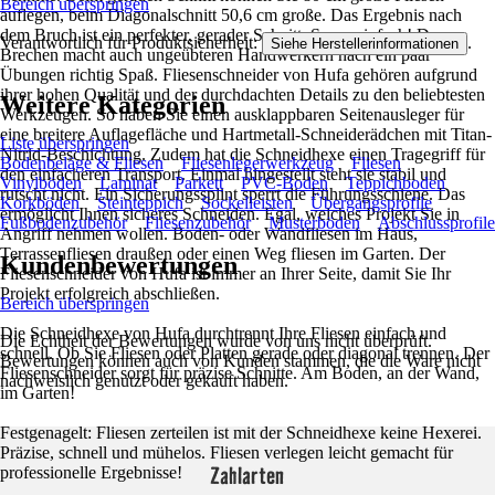
Bereich überspringen
auflegen, beim Diagonalschnitt 50,6 cm große. Das Ergebnis nach
dem Bruch ist ein perfekter, gerader Schnitt. Super einfach! Das
Verantwortlich für Produktsicherheit:
.
Siehe Herstellerinformationen
Brechen macht auch ungeübteren Handwerkern nach ein paar
Übungen richtig Spaß. Fliesenschneider von Hufa gehören aufgrund
ihrer hohen Qualität und der durchdachten Details zu den beliebtesten
Weitere Kategorien
Werkzeugen. So haben Sie einen ausklappbaren Seitenausleger für
eine breitere Auflagefläche und Hartmetall-Schneiderädchen mit Titan-
Liste überspringen
Nitrid-Beschichtung. Zudem hat die Schneidhexe einen Tragegriff für
Bodenbeläge & Fliesen
Fliesenlegerwerkzeug
Fliesen
den einfacheren Transport. Einmal hingestellt steht sie stabil und
Vinylböden
Laminat
Parkett
PVC-Boden
Teppichboden
rutscht nicht. Ein Sicherungssplint sperrt die Führungsschiene. Das
Korkböden
Steinteppich
Sockelleisten
Übergangsprofile
ermöglicht Ihnen sicheres Schneiden. Egal, welches Projekt Sie in
Fußbodenzubehör
Fliesenzubehör
Musterböden
Abschlussprofile
Angriff nehmen wollen. Boden- oder Wandfliesen im Haus,
Terrassenfliesen draußen oder einen Weg fliesen im Garten. Der
Kundenbewertungen
Fliesenschneider von Hufa ist immer an Ihrer Seite, damit Sie Ihr
Projekt erfolgreich abschließen.
Bereich überspringen
Die Schneidhexe von Hufa durchtrennt Ihre Fliesen einfach und
Die Echtheit der Bewertungen wurde von uns nicht überprüft.
schnell. Ob Sie Fliesen oder Platten gerade oder diagonal trennen. Der
Bewertungen können auch von Kunden stammen, die die Ware nicht
Fliesenschneider sorgt für präzise Schnitte. Am Boden, an der Wand,
nachweislich genutzt oder gekauft haben.
im Garten!
Festgenagelt: Fliesen zerteilen ist mit der Schneidhexe keine Hexerei.
Präzise, schnell und mühelos. Fliesen verlegen leicht gemacht für
Zahlarten
professionelle Ergebnisse!