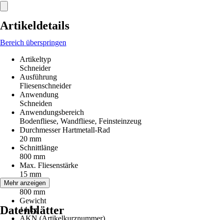
Artikeldetails
Bereich überspringen
Artikeltyp
Schneider
Ausführung
Fliesenschneider
Anwendung
Schneiden
Anwendungsbereich
Bodenfliese, Wandfliese, Feinsteinzeug
Durchmesser Hartmetall-Rad
20 mm
Schnittlänge
800 mm
Max. Fliesenstärke
15 mm
Breite
Mehr anzeigen
800 mm
Gewicht
Datenblätter
14 kg
AKN (Artikelkurznummer)