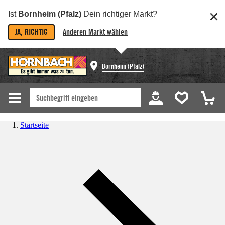
Ist
Bornheim (Pfalz)
Dein richtiger Markt?
JA, RICHTIG
Anderen Markt wählen
Bornheim (Pfalz)
Startseite