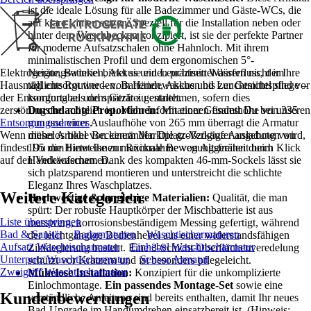
ist die ideale Lösung für alle Badezimmer und Gäste-WCs, die
auf klare Linien setzen. Speziell für die Installation neben oder
hinter dem Waschbecken konzipiert, ist sie der perfekte Partner
für moderne Aufsatzschalen ohne Hahnloch. Mit ihrem
minimalistischen Profil und dem ergonomischen 5°-
Elektrogeräte, Batterien, Akkus und Leuchtmittel dürfen nicht im
Neigungswinkel bietet sie einen präzisen Wasserfluss, der Ihre
Hausmüll entsorgt werden. Batterien, Akkus und Leuchtmittel sind vor
tägliche Routine – vom Händewaschen bis zur Gesichtspflege –
der Entsorgung aus dem Gerät zu entnehmen, sofern dies
komfortabel und spritzfrei gestaltet.
zerstörungsfrei möglich ist. Mehr Informationen findest Du bei unseren
Durchdachte Proportionen:
Mit einer Gesamthöhe von 335
Entsorgungsservices
mm und einer Auslaufhöhe von 265 mm überragt die Armatur
.
Wenn dieser Artikel von einem Marktplatz-Verkäufer angeboten wird,
mühelos hohe Beckenränder. Die großzügige Ausladung von
findest Du die Hinweise zur Rücknahme von Altgeräten durch Klick
195 mm bietet Ihnen maximale Bewegungsfreiheit beim
auf den Verkäufernamen.
Händewaschen. Dank des kompakten 46-mm-Sockels lässt sie
sich platzsparend montieren und unterstreicht die schlichte
Eleganz Ihres Waschplatzes.
Weitere Kategorien
Hochwertige & langlebige Materialien:
Qualität, die man
spürt: Der robuste Hauptkörper der Mischbatterie ist aus
Liste überspringen
massivem, korrosionsbeständigem Messing gefertigt, während
Bad & Sanitär
Badarmaturen
Waschtischarmaturen
der leichtgängige Bedienhebel aus einer widerstandsfähigen
Aufsatz Waschtischarmatur
Einhebel Waschtischarmatur
Zinklegierung besteht. Eine 3-Schicht-Oberflächenveredelung
Unterputz Waschtischarmatur
Sensor Armatur
schützt vor Kratzern und ist besonders pflegeleicht.
Zweigriff Waschtischarmatur
Mühelose Installation:
Konzipiert für die unkomplizierte
Einlochmontage.
Ein passendes Montage-Set
sowie eine
Kundenbewertungen
verständliche Anleitung sind bereits enthalten, damit Ihr neues
Bad-Upgrade im Handumdrehen einsatzbereit ist. (Hinweis: