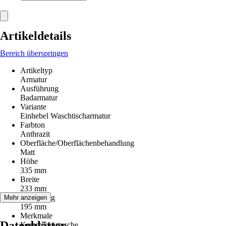
Artikeldetails
Bereich überspringen
Artikeltyp
Armatur
Ausführung
Badarmatur
Variante
Einhebel Waschtischarmatur
Farbton
Anthrazit
Oberfläche/Oberflächenbehandlung
Matt
Höhe
335 mm
Breite
233 mm
Ausladung
Mehr anzeigen
195 mm
Merkmale
Datenblätter
Keramikkartusche