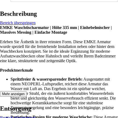
Beschreibung
Bereich überspringen
EMKE Waschtischarmatur | Höhe 335 mm | Einhebelmischer |
Massives Messing | Einfache Montage
Erleben Sie Ästhetik in ihrer reinsten Form. Diese EMKE Armatur
wurde speziell für die freistehende Installation neben oder hinter dem
Waschbecken konzipiert. Sie ist die ideale Ergänzung für moderne
Aufsatzwaschbecken ohne Hahnloch und verleiht Ihrem Badezimmer
eine klare, strukturierte und zeitgemäße Optik.
Produktmerkmale
Spritzfreier & wassersparender Betrieb:
Ausgestattet mit
einem NEOPERL-Luftsprudler, reichert diese Armatur das
Wasser mit Luft an. Das Ergebnis ist ein spürbar weicher,
spritzfreier Strahl, der ein äußerst komfortables Wassererlebnis
Mehr anzeigen
bietet und gleichzeitig den Wasserverbrauch effizient senkt. Die
hochwertige Keramikkartusche sorgt für eine stufenlose
Entsorgung
Temperaturregelung und eine besonders leichtgängige, präzise
Bedienung.
Puristisches Design für moderne Waschtische:
Diese Armatur
Bereich überspringen