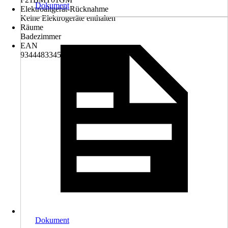
Dokument
Elektroaltgerät-Rücknahme
Keine Elektrogeräte enthalten
Räume
Badezimmer
EAN
9344483345885
Dokument