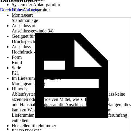
System der Ablaufgarnitur
Bereich überspringen
Ohne Ablaufgarnitur
Montageart
Standmontage
Anschlussart
Anschlussgewinde 3/8"
Geeignet für
Druckspeicher, Durchlauferhitzer
Anschluss
Hochdruck - druckfest
Form
Rund
Serie
F21
Im Lieferumfang enthalten
Montageanleitung
Hinweis
Ablaufsystem separat bestellen, Achten Sie darauf, dass keine
ätzenden oder korrosiven Mittel, wie z. B. Putzmittel
oderHaushaltsreiniger an die Anschluss-Schläuchegelangen, dies
kann zu Wasserschädenführen, Batterien sind nicht im
Lieferumfang enthalten, Fernbedienung nicht im Lieferumfang
enthalten.
Herstellerartikelnummer
F21BMT01GM