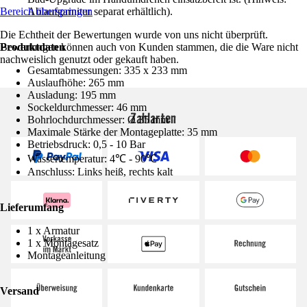
Bereich überspringen
Ablaufgarnitur separat erhältlich).
Die Echtheit der Bewertungen wurde von uns nicht überprüft.
Produktdaten
Bewertungen können auch von Kunden stammen, die die Ware nicht
nachweislich genutzt oder gekauft haben.
Gesamtabmessungen: 335 x 233 mm
Auslaufhöhe: 265 mm
Ausladung: 195 mm
Sockeldurchmesser: 46 mm
Zahlarten
Bohrlochdurchmesser: Ø 35 mm
Maximale Stärke der Montageplatte: 35 mm
Betriebsdruck: 0,5 - 10 Bar
Wassertemperatur: 4℃ - 90℃
Anschluss: Links heiß, rechts kalt
Lieferumfang
1 x Armatur
1 x Montagesatz
Montageanleitung
Versand