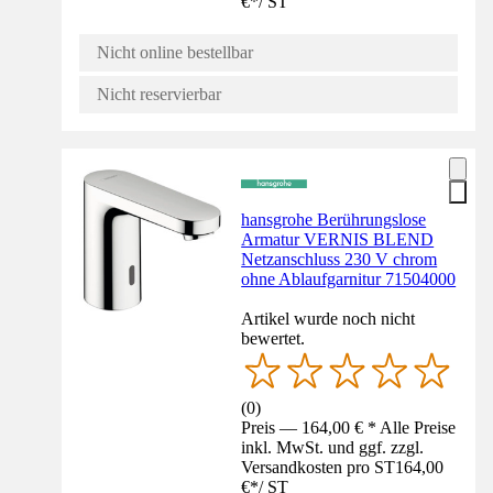
€
*
/
ST
Nicht online bestellbar
Nicht reservierbar
hansgrohe Berührungslose
Armatur VERNIS BLEND
Netzanschluss 230 V chrom
ohne Ablaufgarnitur 71504000
Artikel wurde noch nicht
bewertet.
(
0
)
Preis — 164,00 € * Alle Preise
inkl. MwSt. und ggf. zzgl.
Versandkosten pro ST
164,00
€
*
/
ST