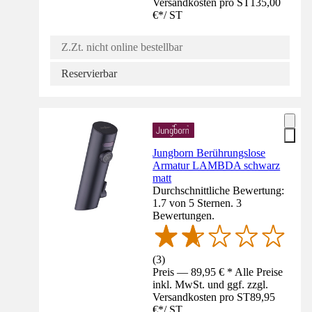
Versandkosten pro ST
135,00
€
*
/
ST
Z.Zt. nicht online bestellbar
Reservierbar
Jungborn Berührungslose
Armatur LAMBDA schwarz
matt
Durchschnittliche Bewertung:
1.7 von 5 Sternen. 3
Bewertungen.
(
3
)
Preis — 89,95 € * Alle Preise
inkl. MwSt. und ggf. zzgl.
Versandkosten pro ST
89,95
€
*
/
ST