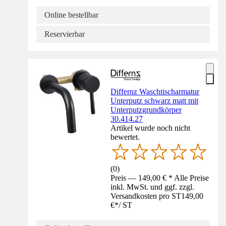
Online bestellbar
Reservierbar
Differnz Waschtischarmatur
Unterputz schwarz matt mit
Unterputzgrundkörper
30.414.27
Artikel wurde noch nicht
bewertet.
(
0
)
Preis — 149,00 € * Alle Preise
inkl. MwSt. und ggf. zzgl.
Versandkosten pro ST
149,00
€
*
/
ST