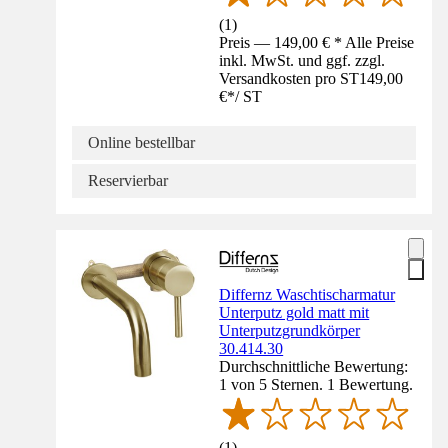
(
1
)
Preis — 149,00 € * Alle Preise
inkl. MwSt. und ggf. zzgl.
Versandkosten pro ST
149,00
€
*
/
ST
Online bestellbar
Reservierbar
Differnz Waschtischarmatur
Unterputz gold matt mit
Unterputzgrundkörper
30.414.30
Durchschnittliche Bewertung:
1 von 5 Sternen. 1 Bewertung.
(
1
)