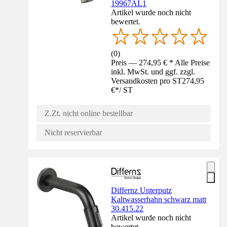
19967AL1
Artikel wurde noch nicht
bewertet.
(
0
)
Preis — 274,95 € * Alle Preise
inkl. MwSt. und ggf. zzgl.
Versandkosten pro ST
274,95
€
*
/
ST
Z.Zt. nicht online bestellbar
Nicht reservierbar
Differnz Unterputz
Kaltwasserhahn schwarz matt
30.415.22
Artikel wurde noch nicht
bewertet.