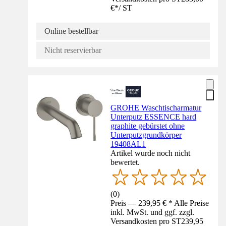
€
*
/
ST
Online bestellbar
Nicht reservierbar
GROHE Waschtischarmatur
Unterputz ESSENCE hard
graphite gebürstet ohne
Unterputzgrundkörper
19408AL1
Artikel wurde noch nicht
bewertet.
(
0
)
Preis — 239,95 € * Alle Preise
inkl. MwSt. und ggf. zzgl.
Versandkosten pro ST
239,95