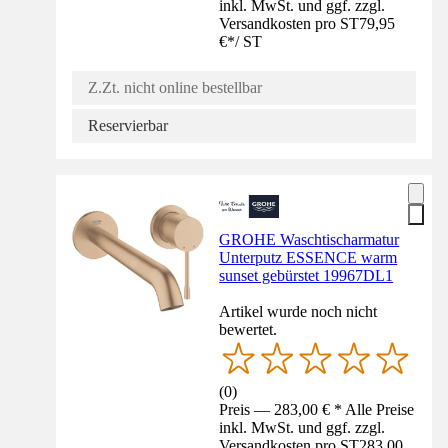
inkl. MwSt. und ggf. zzgl.
Versandkosten pro ST
79,95
€
*
/
ST
Z.Zt. nicht online bestellbar
Reservierbar
GROHE Waschtischarmatur
Unterputz ESSENCE warm
sunset gebürstet 19967DL1
Artikel wurde noch nicht
bewertet.
(
0
)
Preis — 283,00 € * Alle Preise
inkl. MwSt. und ggf. zzgl.
Versandkosten pro ST
283,00