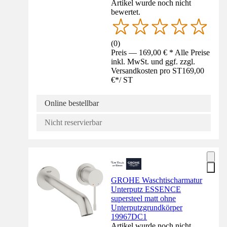
Artikel wurde noch nicht
bewertet.
(
0
)
Preis — 169,00 € * Alle Preise
inkl. MwSt. und ggf. zzgl.
Versandkosten pro ST
169,00
€
*
/
ST
Online bestellbar
Nicht reservierbar
GROHE Waschtischarmatur
Unterputz ESSENCE
supersteel matt ohne
Unterputzgrundkörper
19967DC1
Artikel wurde noch nicht