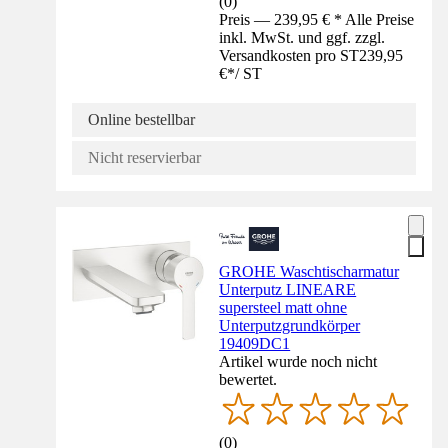
(
0
)
Preis — 239,95 € * Alle Preise
inkl. MwSt. und ggf. zzgl.
Versandkosten pro ST
239,95
€
*
/
ST
Online bestellbar
Nicht reservierbar
GROHE Waschtischarmatur
Unterputz LINEARE
supersteel matt ohne
Unterputzgrundkörper
19409DC1
Artikel wurde noch nicht
bewertet.
(
0
)