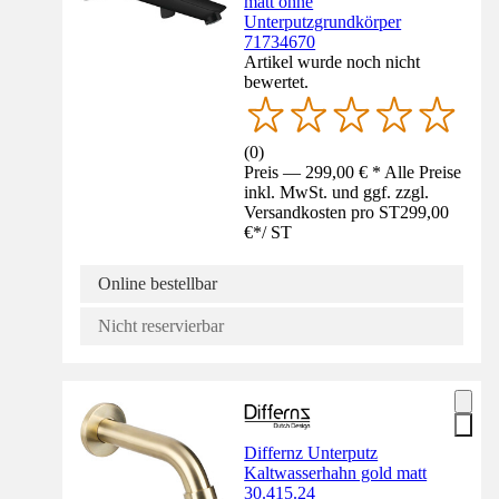
matt ohne
Unterputzgrundkörper
71734670
Artikel wurde noch nicht
bewertet.
(
0
)
Preis — 299,00 € * Alle Preise
inkl. MwSt. und ggf. zzgl.
Versandkosten pro ST
299,00
€
*
/
ST
Online bestellbar
Nicht reservierbar
Differnz Unterputz
Kaltwasserhahn gold matt
30.415.24