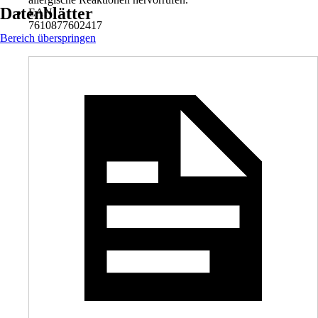
Datenblätter
EAN
7610877602417
Bereich überspringen