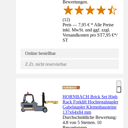
Bewertungen.
(
12
)
Preis — 7,95 € * Alle Preise
inkl. MwSt. und ggf. zzgl.
Versandkosten pro ST
7,95 €
*
/
ST
Online bestellbar
Z.Zt. nicht reservierbar
HORNBACH Brick Set High
Rack Forklift Hochregalstapler
Gabelstapler Klemmbausteine
137x64x84 mm
Durchschnittliche Bewertung:
4.8 von 5 Sternen. 10
Bewertungen.