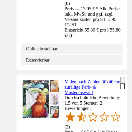
(
0
)
Preis — 13,95 € * Alle Preise
inkl. MwSt. und ggf. zzgl.
Versandkosten pro ST
13,95
€
*
/
ST
Entspricht 55,80 € pro l
(
55,80
€
/
l
)
Online bestellbar
Reservierbar
Malen nach Zahlen 30x40 cm
zufällige Farb- &
Musterauswahl
Durchschnittliche Bewertung:
1.5 von 5 Sternen. 2
Bewertungen.
(
2
)