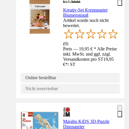
Kreativ-Set Krepppapier
Blumenstrauß
Artikel wurde noch nicht
bewertet.
(
0
)
Preis — 19,95 € * Alle Preise
inkl. MwSt. und ggf. zzgl.
Versandkosten pro ST
19,95
€
*
/
ST
Online bestellbar
Nicht reservierbar
Marabu KiDS 3D-Puzzle
Dinosaurier