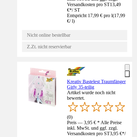
Versandkosten pro ST
13,49
€
*
/
ST
Entspricht 17,99 € pro l
(
17,99
€
/
l
)
Nicht online bestellbar
Z.Zt. nicht reservierbar
Kreativ Bastelest Traumfänger
Girly 35-teilig
Artikel wurde noch nicht
bewertet.
(
0
)
Preis — 3,95 € * Alle Preise
inkl. MwSt. und ggf. zzgl.
Versandkosten pro ST
3,95 €
*
/