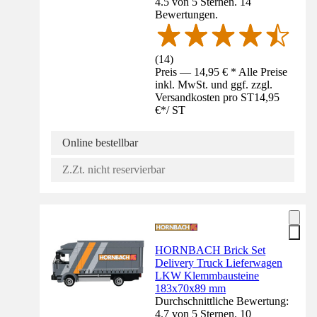
4.5 von 5 Sternen. 14
Bewertungen.
(
14
)
Preis — 14,95 € * Alle Preise
inkl. MwSt. und ggf. zzgl.
Versandkosten pro ST
14,95
€
*
/
ST
Online bestellbar
Z.Zt. nicht reservierbar
HORNBACH Brick Set
Delivery Truck Lieferwagen
LKW Klemmbausteine
183x70x89 mm
Durchschnittliche Bewertung:
4.7 von 5 Sternen. 10