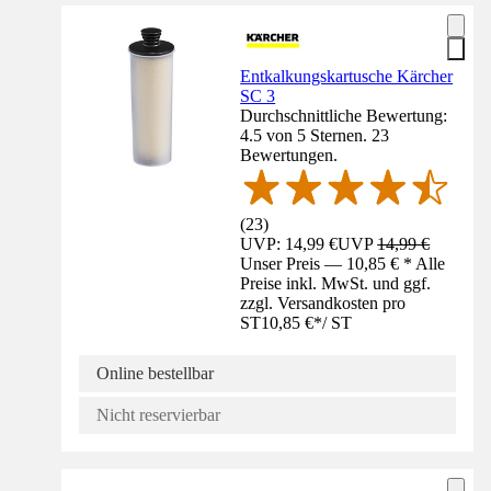
Entkalkungskartusche Kärcher
SC 3
Durchschnittliche Bewertung:
4.5 von 5 Sternen. 23
Bewertungen.
(
23
)
UVP: 14,99 €
UVP
14,99 €
Unser Preis — 10,85 € * Alle
Preise inkl. MwSt. und ggf.
zzgl. Versandkosten pro
ST
10,85 €
*
/
ST
Online bestellbar
Nicht reservierbar