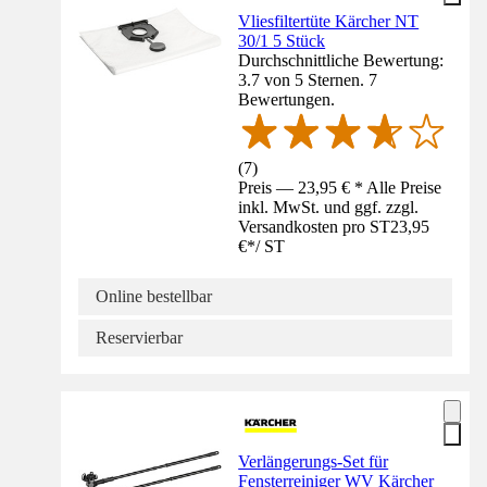
Vliesfiltertüte Kärcher NT
30/1 5 Stück
Durchschnittliche Bewertung:
3.7 von 5 Sternen. 7
Bewertungen.
(
7
)
Preis — 23,95 € * Alle Preise
inkl. MwSt. und ggf. zzgl.
Versandkosten pro ST
23,95
€
*
/
ST
Online bestellbar
Reservierbar
Verlängerungs-Set für
Fensterreiniger WV Kärcher