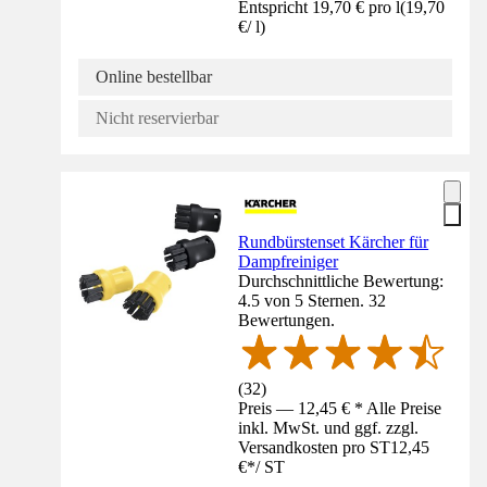
Entspricht 19,70 € pro l
(
19,70
€
/
l
)
Online bestellbar
Nicht reservierbar
Rundbürstenset Kärcher für
Dampfreiniger
Durchschnittliche Bewertung:
4.5 von 5 Sternen. 32
Bewertungen.
(
32
)
Preis — 12,45 € * Alle Preise
inkl. MwSt. und ggf. zzgl.
Versandkosten pro ST
12,45
€
*
/
ST