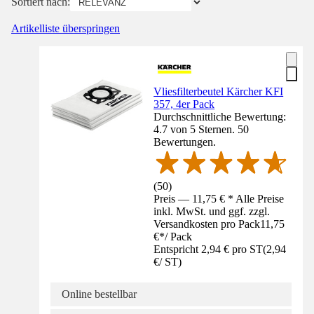
Sortiert nach:
Artikelliste überspringen
Vliesfilterbeutel Kärcher KFI
357, 4er Pack
Durchschnittliche Bewertung:
4.7 von 5 Sternen. 50
Bewertungen.
(
50
)
Preis — 11,75 € * Alle Preise
inkl. MwSt. und ggf. zzgl.
Versandkosten pro Pack
11,75
€
*
/
Pack
Entspricht 2,94 € pro ST
(
2,94
€
/
ST
)
Online bestellbar