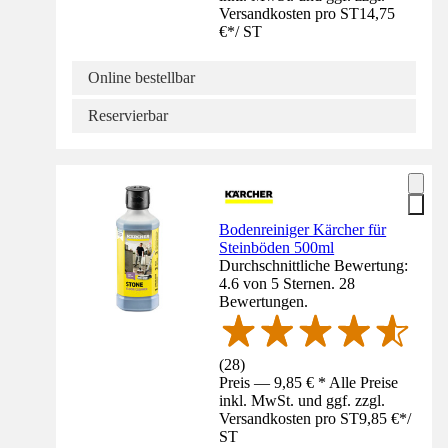
Versandkosten pro ST
14,75
€
*
/
ST
Online bestellbar
Reservierbar
Bodenreiniger Kärcher für
Steinböden 500ml
Durchschnittliche Bewertung:
4.6 von 5 Sternen. 28
Bewertungen.
(
28
)
Preis — 9,85 € * Alle Preise
inkl. MwSt. und ggf. zzgl.
Versandkosten pro ST
9,85 €
*
/
ST