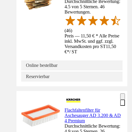
Durchschnittliche Bewertung:
4.5 von 5 Sternen. 46
Bewertungen.
(
46
)
Preis — 11,50 € * Alle Preise
inkl. MwSt. und ggf. zzgl.
Versandkosten pro ST
11,50
€
*
/
ST
Online bestellbar
Reservierbar
Flachfaltenfilter für
Aschesauger AD 3.200 & AD
4 Premium
Durchschnittliche Bewertung:
4.9 von 5 Sternen. 26