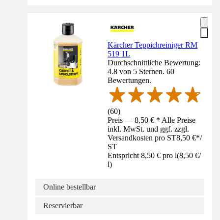
Kärcher Teppichreiniger RM
519 1L
Durchschnittliche Bewertung:
4.8 von 5 Sternen. 60
Bewertungen.
(
60
)
Preis — 8,50 € * Alle Preise
inkl. MwSt. und ggf. zzgl.
Versandkosten pro ST
8,50 €
*
/
ST
Entspricht 8,50 € pro l
(
8,50 €
/
l
)
Online bestellbar
Reservierbar