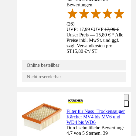
Bewertungen.
(
26
)
UVP: 17,99 €
UVP
17,99 €
Unser Preis — 15,80 € * Alle
Preise inkl. MwSt. und ggf.
zzgl. Versandkosten pro
ST
15,80 €
*
/
ST
Online bestellbar
Nicht reservierbar
Filter für Nass- Trockensauger
Kärcher MV4 bis MV6 und
WD4 bis WD6
Durchschnittliche Bewertung:
4.7 von 5 Sternen. 39