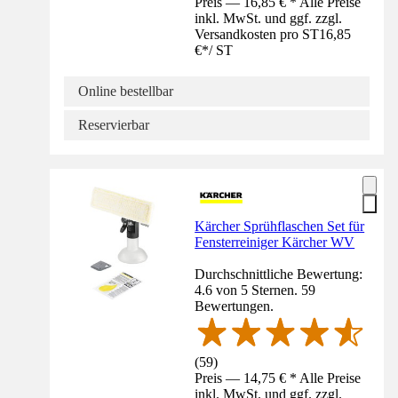
Preis — 16,85 € * Alle Preise
inkl. MwSt. und ggf. zzgl.
Versandkosten pro ST
16,85
€
*
/
ST
Online bestellbar
Reservierbar
Kärcher Sprühflaschen Set für
Fensterreiniger Kärcher WV
Durchschnittliche Bewertung:
4.6 von 5 Sternen. 59
Bewertungen.
(
59
)
Preis — 14,75 € * Alle Preise
inkl. MwSt. und ggf. zzgl.