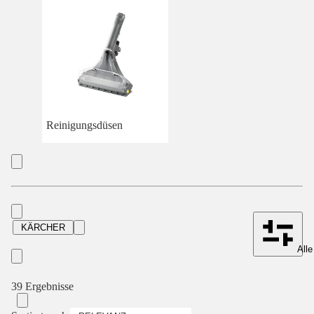
Reinigungsdüsen
KÄRCHER
Alle
39 Ergebnisse