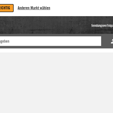
RICHTIG
Anderen Markt wählen
Sendungsverfolg