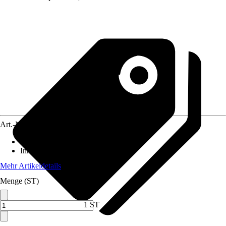
Art.-Nr.
5242229
Material
:
Papier
Inhalt
:
5 Stück
Mehr Artikeldetails
Menge (ST)
1 ST