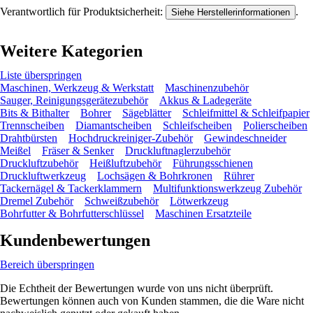
Verantwortlich für Produktsicherheit:
.
Siehe Herstellerinformationen
Weitere Kategorien
Liste überspringen
Maschinen, Werkzeug & Werkstatt
Maschinenzubehör
Sauger, Reinigungsgerätezubehör
Akkus & Ladegeräte
Bits & Bithalter
Bohrer
Sägeblätter
Schleifmittel & Schleifpapier
Trennscheiben
Diamantscheiben
Schleifscheiben
Polierscheiben
Drahtbürsten
Hochdruckreiniger-Zubehör
Gewindeschneider
Meißel
Fräser & Senker
Druckluftnaglerzubehör
Druckluftzubehör
Heißluftzubehör
Führungsschienen
Druckluftwerkzeug
Lochsägen & Bohrkronen
Rührer
Tackernägel & Tackerklammern
Multifunktionswerkzeug Zubehör
Dremel Zubehör
Schweißzubehör
Lötwerkzeug
Bohrfutter & Bohrfutterschlüssel
Maschinen Ersatzteile
Kundenbewertungen
Bereich überspringen
Die Echtheit der Bewertungen wurde von uns nicht überprüft.
Bewertungen können auch von Kunden stammen, die die Ware nicht