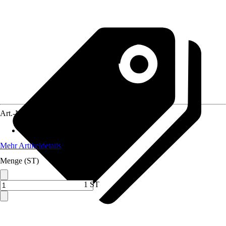
Art.-Nr.
10254584
Material
:
Metall, Aluminium
Mehr Artikeldetails
Menge (ST)
1 ST