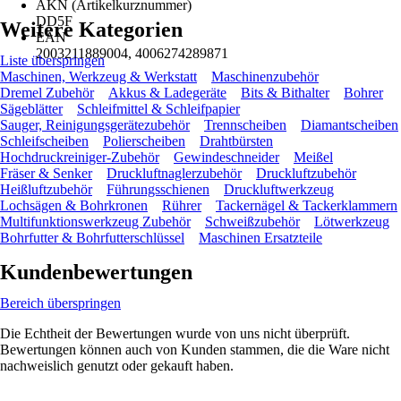
AKN (Artikelkurznummer)
DD5F
Weitere Kategorien
EAN
2003211889004, 4006274289871
Liste überspringen
Maschinen, Werkzeug & Werkstatt
Maschinenzubehör
Dremel Zubehör
Akkus & Ladegeräte
Bits & Bithalter
Bohrer
Sägeblätter
Schleifmittel & Schleifpapier
Sauger, Reinigungsgerätezubehör
Trennscheiben
Diamantscheiben
Schleifscheiben
Polierscheiben
Drahtbürsten
Hochdruckreiniger-Zubehör
Gewindeschneider
Meißel
Fräser & Senker
Druckluftnaglerzubehör
Druckluftzubehör
Heißluftzubehör
Führungsschienen
Druckluftwerkzeug
Lochsägen & Bohrkronen
Rührer
Tackernägel & Tackerklammern
Multifunktionswerkzeug Zubehör
Schweißzubehör
Lötwerkzeug
Bohrfutter & Bohrfutterschlüssel
Maschinen Ersatzteile
Kundenbewertungen
Bereich überspringen
Die Echtheit der Bewertungen wurde von uns nicht überprüft.
Bewertungen können auch von Kunden stammen, die die Ware nicht
nachweislich genutzt oder gekauft haben.