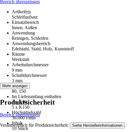
Bereich überspringen
Artikeltyp
Schleifaufsatz
Einsatzbereich
Innen, Außen
Anwendung
Reinigen, Schleifen
Anwendungsbereich
Edelstahl, Stahl, Holz, Kunststoff
Räume
Werkstatt
Arbeitsdurchmesser
9 mm
Schaftdurchmesser
3 mm
Körnung
Mehr anzeigen
80, 150
Im Lieferumfang enthalten
Produktsicherheit
5 x K80
5 x K150
Höchstdrehzahl
Bereich überspringen
36.000 r/min
Inhalt
Verantwortlich für Produktsicherheit:
.
Siehe Herstellerinformationen
10 Stück