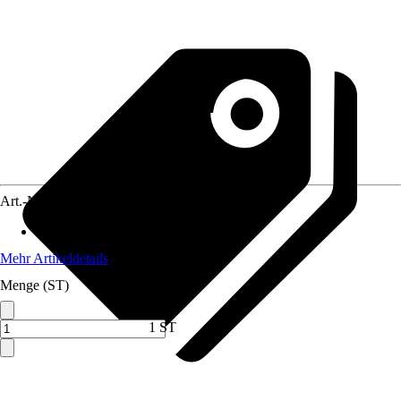
Art.-Nr.
3211889
Anwendung
:
Reinigen, Schleifen
Mehr Artikeldetails
Menge (ST)
1 ST