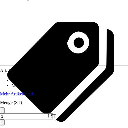
Art.-Nr.
7499020
Artikeltyp
:
Schraubstock
Material
:
Zinkdruckguss
Mehr Artikeldetails
Menge (ST)
1 ST