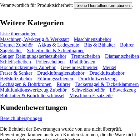
Verantwortlich für Produktsicherheit:
.
Siehe Herstellerinformationen
Weitere Kategorien
Liste überspringen
Maschinen, Werkzeug & Werkstatt
Maschinenzubehör
Dremel Zubehör
Akkus & Ladegeräte
Bits & Bithalter
Bohrer
Sägeblätter
Schleifmittel & Schleifpapier
Sauger, Reinigungsgerätezubehör
Trennscheiben
Diamantscheiben
Schleifscheiben
Polierscheiben
Drahtbürsten
Hochdruckreiniger-Zubehör
Gewindeschneider
Meißel
Fräser & Senker
Druckluftnaglerzubehör
Druckluftzubehör
Heißluftzubehör
Führungsschienen
Druckluftwerkzeug
Lochsägen & Bohrkronen
Rührer
Tackernägel & Tackerklammern
Multifunktionswerkzeug Zubehör
Schweißzubehör
Lötwerkzeug
Bohrfutter & Bohrfutterschlüssel
Maschinen Ersatzteile
Kundenbewertungen
Bereich überspringen
Die Echtheit der Bewertungen wurde von uns nicht überprüft.
Bewertungen können auch von Kunden stammen, die die Ware nicht