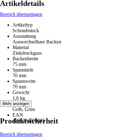
Artikeldetails
Bereich überspringen
Artikeltyp
Schraubstock
Ausstattung
Auswechselbare Backen
Material
Zinkdruckguss
Backenbreite
75 mm
Spanntiefe
70 mm
Spannweite
70 mm
Gewicht
1,6 kg
Farbton
Mehr anzeigen
Gelb, Grün
EAN
Produktsicherheit
4006274286085
Bereich überspringen