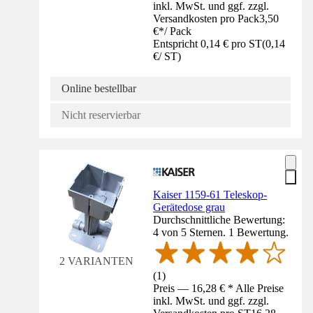
inkl. MwSt. und ggf. zzgl.
Versandkosten pro Pack
3,50
€
*
/
Pack
Entspricht 0,14 € pro ST
(
0,14
€
/
ST
)
Online bestellbar
Nicht reservierbar
Kaiser 1159-61 Teleskop-
Gerätedose grau
Durchschnittliche Bewertung:
4 von 5 Sternen. 1 Bewertung.
2 VARIANTEN
(
1
)
Preis — 16,28 € * Alle Preise
inkl. MwSt. und ggf. zzgl.