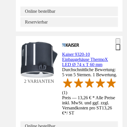
Online bestellbar
Reservierbar
Kaiser 9320-10
Einbaugehäuse ThermoX
LED Ø 74 x T 60 mm
Durchschnittliche Bewertung:
5 von 5 Sternen. 1 Bewertung.
2 VARIANTEN
(
1
)
Preis — 13,26 € * Alle Preise
inkl. MwSt. und ggf. zzgl.
Versandkosten pro ST
13,26
€
*
/
ST
Online bestellbar