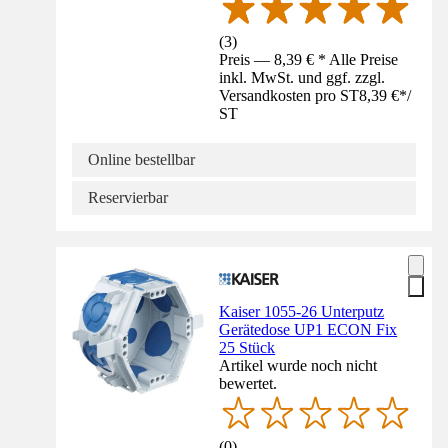
(
3
)
Preis — 8,39 € * Alle Preise
inkl. MwSt. und ggf. zzgl.
Versandkosten pro ST
8,39 €
*
/
ST
Online bestellbar
Reservierbar
Kaiser 1055-26 Unterputz
Gerätedose UP1 ECON Fix
25 Stück
Artikel wurde noch nicht
bewertet.
(
0
)