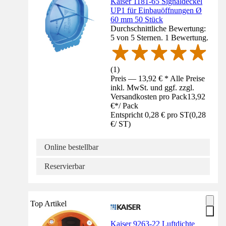
Kaiser 1181-65 Signaldeckel
UP1 für Einbauöffnungen Ø
60 mm 50 Stück
Durchschnittliche Bewertung:
5 von 5 Sternen. 1 Bewertung.
(
1
)
Preis — 13,92 € * Alle Preise
inkl. MwSt. und ggf. zzgl.
Versandkosten pro Pack
13,92
€
*
/
Pack
Entspricht 0,28 € pro ST
(
0,28
€
/
ST
)
Online bestellbar
Reservierbar
Top Artikel
Kaiser 9263-22 Luftdichte