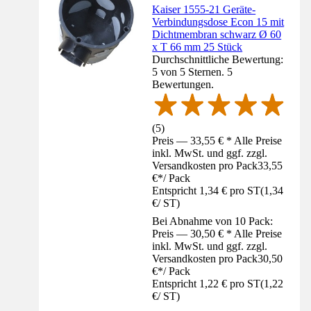
Kaiser 1555-21 Geräte-
Verbindungsdose Econ 15 mit
Dichtmembran schwarz Ø 60
x T 66 mm 25 Stück
Durchschnittliche Bewertung:
5 von 5 Sternen. 5
Bewertungen.
(
5
)
Preis — 33,55 € * Alle Preise
inkl. MwSt. und ggf. zzgl.
Versandkosten pro Pack
33,55
€
*
/
Pack
Entspricht 1,34 € pro ST
(
1,34
€
/
ST
)
Bei Abnahme von 10 Pack:
Preis — 30,50 € * Alle Preise
inkl. MwSt. und ggf. zzgl.
Versandkosten pro Pack
30,50
€
*
/
Pack
Entspricht 1,22 € pro ST
(
1,22
€
/
ST
)