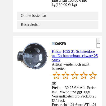
Entspricht 160,00 € pro
kg
(
160,00 €
/
kg
)
Online bestellbar
Reservierbar
Kaiser 1055-21 Schalterdose
mit Dichtmembran schwarz 25
Stück
Artikel wurde noch nicht
bewertet.
(
0
)
Preis — 30,25 € * Alle Preise
inkl. MwSt. und ggf. zzgl.
Versandkosten pro Pack
30,25
€
*
/
Pack
Entspricht 1,21 € pro ST
(
1,21