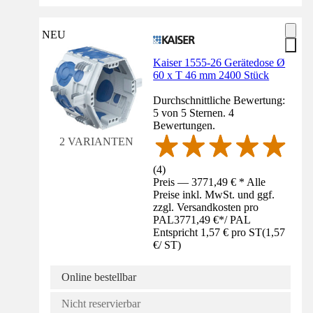
NEU
Kaiser 1555-26 Gerätedose Ø
60 x T 46 mm 2400 Stück
Durchschnittliche Bewertung:
5 von 5 Sternen. 4
Bewertungen.
2 VARIANTEN
(
4
)
Preis — 3771,49 € * Alle
Preise inkl. MwSt. und ggf.
zzgl. Versandkosten pro
PAL
3771,49 €
*
/
PAL
Entspricht 1,57 € pro ST
(
1,57
€
/
ST
)
Online bestellbar
Nicht reservierbar