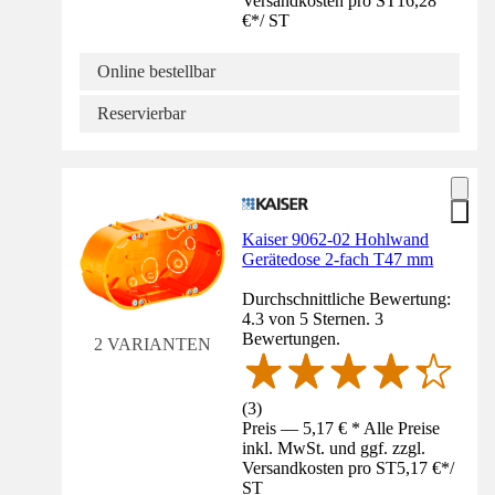
Versandkosten pro ST
16,28
€
*
/
ST
Online bestellbar
Reservierbar
Kaiser 9062-02 Hohlwand
Gerätedose 2-fach T47 mm
Durchschnittliche Bewertung:
4.3 von 5 Sternen. 3
Bewertungen.
2 VARIANTEN
(
3
)
Preis — 5,17 € * Alle Preise
inkl. MwSt. und ggf. zzgl.
Versandkosten pro ST
5,17 €
*
/
ST