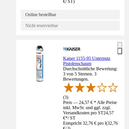
€
/
ST
)
Online bestellbar
Nicht reservierbar
Kaiser 1155-95 Unterputz
Pistolenschaum
Durchschnittliche Bewertung:
3 von 5 Sternen. 3
Bewertungen.
(
3
)
Preis — 24,57 € * Alle Preise
inkl. MwSt. und ggf. zzgl.
Versandkosten pro ST
24,57
€
*
/
ST
Entspricht 32,76 € pro l
(
32,76
€
/
l
)