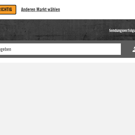
RICHTIG
Anderen Markt wählen
Sendungsverfolg