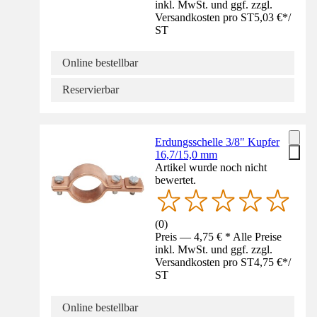
inkl. MwSt. und ggf. zzgl.
Versandkosten pro ST
5,03 €
*
/
ST
Online bestellbar
Reservierbar
Erdungsschelle 3/8" Kupfer
16,7/15,0 mm
Artikel wurde noch nicht
bewertet.
(
0
)
Preis — 4,75 € * Alle Preise
inkl. MwSt. und ggf. zzgl.
Versandkosten pro ST
4,75 €
*
/
ST
Online bestellbar