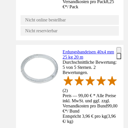
Versandkosten pro Pack
8,25
€
*
/
Pack
Nicht online bestellbar
Nicht reservierbar
Erdungsbandeisen 40x4 mm
25 kg 20 m
Durchschnittliche Bewertung:
5 von 5 Sternen. 2
Bewertungen.
(
2
)
Preis — 99,00 € * Alle Preise
inkl. MwSt. und ggf. zzgl.
Versandkosten pro Bund
99,00
€
*
/
Bund
Entspricht 3,96 € pro kg
(
3,96
€
/
kg
)