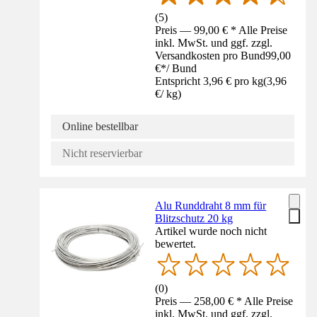
(
5
)
Preis — 99,00 € * Alle Preise
inkl. MwSt. und ggf. zzgl.
Versandkosten pro Bund
99,00
€
*
/
Bund
Entspricht 3,96 € pro kg
(
3,96
€
/
kg
)
Online bestellbar
Nicht reservierbar
Alu Runddraht 8 mm für
Blitzschutz 20 kg
Artikel wurde noch nicht
bewertet.
(
0
)
Preis — 258,00 € * Alle Preise
inkl. MwSt. und ggf. zzgl.