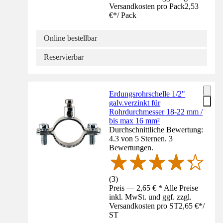
Versandkosten pro Pack
2,53
€
*
/
Pack
Online bestellbar
Reservierbar
Erdungsrohrschelle 1/2"
galv.verzinkt für
Rohrdurchmesser 18-22 mm /
bis max 16 mm²
Durchschnittliche Bewertung:
4.3 von 5 Sternen. 3
Bewertungen.
(
3
)
Preis — 2,65 € * Alle Preise
inkl. MwSt. und ggf. zzgl.
Versandkosten pro ST
2,65 €
*
/
ST