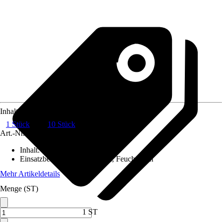
Inhalt
1 Stück
10 Stück
Art.-Nr.
6072859
Inhalt
:
1 Stück
Einsatzbereich
:
Außen, Innen, Feuchtraum
Mehr Artikeldetails
Menge (ST)
1 ST