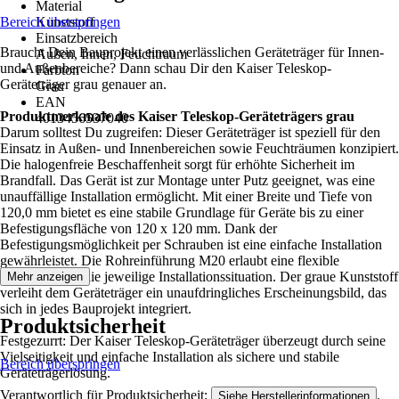
Material
Bereich überspringen
Kunststoff
Einsatzbereich
Braucht Dein Bauprojekt einen verlässlichen Geräteträger für Innen-
Außen, Innen, Feuchtraum
und Außenbereiche? Dann schau Dir den Kaiser Teleskop-
Farbton
Geräteträger grau genauer an.
Grau
EAN
Produktmerkmale des Kaiser Teleskop-Geräteträgers grau
4013456537040
Darum solltest Du zugreifen: Dieser Geräteträger ist speziell für den
Einsatz in Außen- und Innenbereichen sowie Feuchträumen konzipiert.
Die halogenfreie Beschaffenheit sorgt für erhöhte Sicherheit im
Brandfall. Das Gerät ist zur Montage unter Putz geeignet, was eine
unauffällige Installation ermöglicht. Mit einer Breite und Tiefe von
120,0 mm bietet es eine stabile Grundlage für Geräte bis zu einer
Befestigungsfläche von 120 x 120 mm. Dank der
Befestigungsmöglichkeit per Schrauben ist eine einfache Installation
gewährleistet. Die Rohreinführung M20 erlaubt eine flexible
Anpassung an die jeweilige Installationssituation. Der graue Kunststoff
Mehr anzeigen
verleiht dem Geräteträger ein unaufdringliches Erscheinungsbild, das
sich in jedes Bauprojekt integriert.
Produktsicherheit
Festgezurrt: Der Kaiser Teleskop-Geräteträger überzeugt durch seine
Vielseitigkeit und einfache Installation als sichere und stabile
Bereich überspringen
Geräteträgerlösung.
Verantwortlich für Produktsicherheit:
.
Siehe Herstellerinformationen