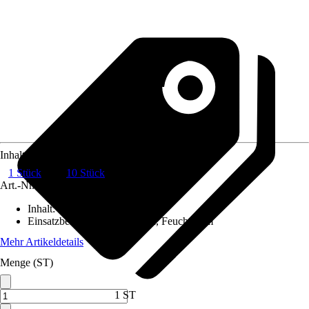
Inhalt
1 Stück
10 Stück
Art.-Nr.
6072860
Inhalt
:
1 Stück
Einsatzbereich
:
Außen, Innen, Feuchtraum
Mehr Artikeldetails
Menge (ST)
1 ST