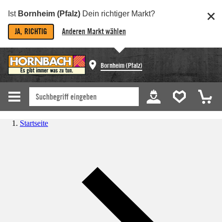
Ist
Bornheim (Pfalz)
Dein richtiger Markt?
JA, RICHTIG
Anderen Markt wählen
Bornheim (Pfalz)
Startseite