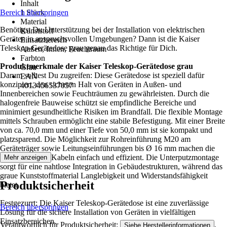
Inhalt
Bereich überspringen
1 Stück
Material
Benötigst Du Unterstützung bei der Installation von elektrischen
Kunststoff
Geräten in anspruchsvollen Umgebungen? Dann ist die Kaiser
Einsatzbereich
Teleskop-Gerätedose grau genau das Richtige für Dich.
Außen, Innen, Feuchtraum
Farbton
Produktmerkmale der Kaiser Teleskop-Gerätedose grau
Grau
Darum solltest Du zugreifen: Diese Gerätedose ist speziell dafür
EAN
konzipiert, den sicheren Halt von Geräten in Außen- und
4013456537057
Innenbereichen sowie Feuchträumen zu gewährleisten. Durch die
halogenfreie Bauweise schützt sie empfindliche Bereiche und
minimiert gesundheitliche Risiken im Brandfall. Die flexible Montage
mittels Schrauben ermöglicht eine stabile Befestigung. Mit einer Breite
von ca. 70,0 mm und einer Tiefe von 50,0 mm ist sie kompakt und
platzsparend. Die Möglichkeit zur Rohreinführung M20 am
Geräteträger sowie Leitungseinführungen bis Ø 16 mm machen die
Installation von Kabeln einfach und effizient. Die Unterputzmontage
Mehr anzeigen
sorgt für eine nahtlose Integration in Gebäudestrukturen, während das
graue Kunststoffmaterial Langlebigkeit und Widerstandsfähigkeit
Produktsicherheit
bietet.
Festgezurrt: Die Kaiser Teleskop-Gerätedose ist eine zuverlässige
Bereich überspringen
Lösung für die sichere Installation von Geräten in vielfältigen
Einsatzbereichen.
Verantwortlich für Produktsicherheit:
.
Siehe Herstellerinformationen