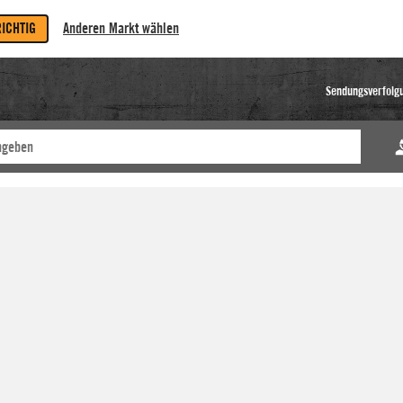
RICHTIG
Anderen Markt wählen
Sendungsverfolg