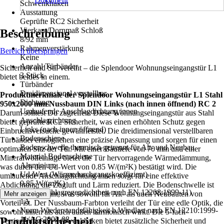
Schwenkhaken
Ausstattung
Geprüfte RC2 Sicherheit
Vierkant/Dornmaß Schloß
Beschreibung
8/92 mm
Rahmenverstärkung
Bereich überspringen
Keine
Anzahl Türbänder
Sicherheit und Stil vereint – die Splendoor Wohnungseingangstür L1
3 Stück
bietet beides in einem.
Türbänder
Dreidimensional verstellbar
Produktmerkmale der Splendoor Wohnungseingangstür L1 Stahl
Dichtung
950x2000 mm Nussbaum DIN Links (nach innen öffnend) RC 2
Umlaufende Anschlagdichtung innen
Darum solltest Du zugreifen: Diese Wohnungseingangstür aus Stahl
Anschlagrichtung
bietet geprüfte RC2 Sicherheit, was einen erhöhten Schutz gegen
Links (nach innen öffnend)
Einbruchsversuche gewährleistet. Die dreidimensional verstellbaren
Bodenschiene
Türbänder ermöglichen eine präzise Anpassung und sorgen für einen
Bodenschwelle thermisch getrennt für Alt- und Neubau
optimalen Sitz der Tür. Mit einer Bautiefe von 70 mm und einer
Material Bodenschiene
Mineralwolleinlage bietet die Tür hervorragende Wärmedämmung,
Aluminium
was durch den Ud-Wert von 0.85 W/(m²K) bestätigt wird. Die
Ud-Wert (Wärmedurchgangskoeffizient)
umlaufende Anschlagdichtung innen sorgt für eine effektive
0,85 W/(m²K)
Abdichtung, die Zugluft und Lärm reduziert. Die Bodenschwelle ist
Norm (Schlagregendichtheit nach EN 12208:1999-11)
thermisch getrennt, was sowohl für Alt- als auch Neubauten von
Mehr anzeigen
1A
Vorteil ist. Der Nussbaum-Farbton verleiht der Tür eine edle Optik, die
Norm Wiederstandsfähigkeit b.Windlast nach EN 12210:1999-
sowohl innen als auch außen harmonisch wirkt. Die 5-fach
Produktsicherheit
11/AC:2002-08
Verriegelung mit Schwenkhaken bietet zusätzliche Sicherheit und