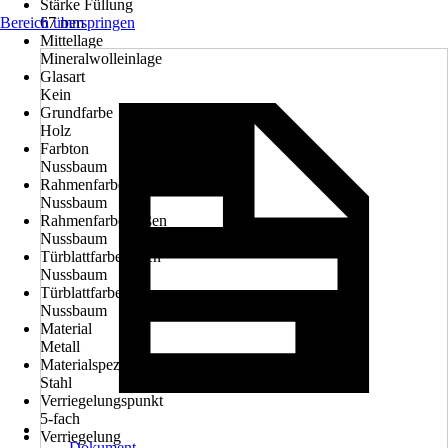
Stärke Füllung
Bereich überspringen
67 mm
Mittellage
Mineralwolleinlage
Glasart
Kein
Grundfarbe
Holz
Farbton
Nussbaum
Rahmenfarbe innen
Nussbaum
Rahmenfarbe außen
Nussbaum
Türblattfarbe innen
Nussbaum
Türblattfarbe außen
Nussbaum
Material
Metall
Materialspezifizierung
Stahl
Verriegelungspunkt
5-fach
Verriegelung
Dokument