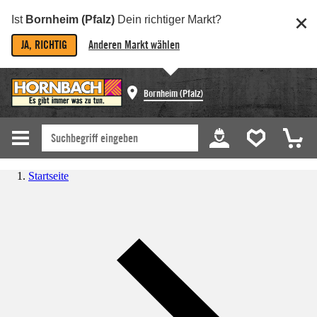
Ist
Bornheim (Pfalz)
Dein richtiger Markt?
JA, RICHTIG
Anderen Markt wählen
Bornheim (Pfalz)
Startseite