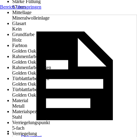
Stärke Füllung
Bereich überspringen
67 mm
Mittellage
Mineralwolleinlage
Glasart
Kein
Grundfarbe
Holz
Farbton
Golden Oak
Rahmenfarbe innen
Golden Oak
Rahmenfarbe außen
Golden Oak
Türblattfarbe innen
Golden Oak
Türblattfarbe außen
Golden Oak
Material
Metall
Materialspezifizierung
Stahl
Verriegelungspunkt
5-fach
Verriegelung
Dokument