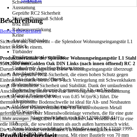
Schwenkhaken
Ausstattung
Geprüfte RC2 Sicherheit
Vierkant/Dornmaß Schloß
Beschreibung
8/92 mm
Rahmenverstärkung
Bereich überspringen
Keine
Anzahl Türbänder
Sicherheit und Stil vereint – die Splendoor Wohnungseingangstür L1
3 Stück
bietet beides in einem.
Türbänder
Dreidimensional verstellbar
Produktmerkmale der Splendoor Wohnungseingangstür L1 Stahl
Dichtung
950x2000 mm Golden Oak DIN Links (nach innen öffnend) RC 2
Umlaufende Anschlagdichtung innen
Darum solltest Du zugreifen: Diese Wohnungseingangstür überzeugt
Anschlagrichtung
durch ihre geprüfte RC2-Sicherheit, die einen hohen Schutz gegen
Links (nach innen öffnend)
Einbruchsversuche bietet. Die 5-fach Verriegelung mit Schwenkhaken
Bodenschiene
sorgt für zusätzliche Sicherheit und Stabilität. Dank der umlaufenden
Bodenschwelle thermisch getrennt für Alt- und Neubau
Anschlagdichtung innen wird eine hervorragende Wärmedämmung
Material Bodenschiene
erreicht, was zu einem Ud-Wert von 0.85 W/(m²K) führt. Die
Aluminium
thermisch getrennte Bodenschwelle ist ideal für Alt- und Neubauten
Ud-Wert (Wärmedurchgangskoeffizient)
und verhindert Wärmeverluste. Die Tür ist aus robustem Metall
0,85 W/(m²K)
gefertigt und mit einer Mineralwolleinlage versehen, die für eine gute
Norm (Schlagregendichtheit nach EN 12208:1999-11)
Schalldämmung sorgt. Der Farbton Golden Oak verleiht der Tür eine
Mehr anzeigen
1A
edle Holzoptik, die sowohl innen als auch außen harmonisch wirkt.
Norm Wiederstandsfähigkeit b.Windlast nach EN 12210:1999-
Die dreidimensional verstellbaren Türbänder ermöglichen eine
Produktsicherheit
11/AC:2002-08
einfache Justierung und Anpassung. Mit einer Bautiefe von 70 mm