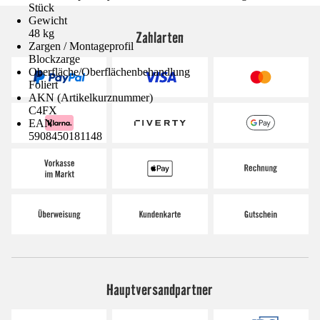
Stück
Gewicht
48 kg
Zahlarten
Zargen / Montageprofil
Blockzarge
Oberfläche/Oberflächenbehandlung
Foliert
AKN (Artikelkurznummer)
C4FX
EAN
5908450181148
Hauptversandpartner