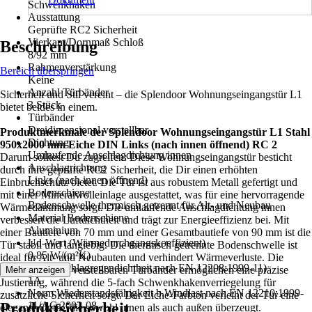
Schwenkhaken
Ausstattung
Geprüfte RC2 Sicherheit
Vierkant/Dornmaß Schloß
Beschreibung
8/92 mm
Rahmenverstärkung
Bereich überspringen
Keine
Anzahl Türbänder
Sicherheit und Stil vereint – die Splendoor Wohnungseingangstür L1
3 Stück
bietet beides in einem.
Türbänder
Dreidimensional verstellbar
Produktmerkmale der Splendoor Wohnungseingangstür L1 Stahl
Dichtung
950x2000 mm Eiche DIN Links (nach innen öffnend) RC 2
Umlaufende Anschlagdichtung innen
Darum solltest Du zugreifen: Diese Wohnungseingangstür besticht
Anschlagrichtung
durch ihre geprüfte RC2 Sicherheit, die Dir einen erhöhten
Links (nach innen öffnend)
Einbruchschutz bietet. Die Tür ist aus robustem Metall gefertigt und
Bodenschiene
mit einer Mineralwolleinlage ausgestattet, was für eine hervorragende
Bodenschwelle thermisch getrennt für Alt- und Neubau
Wärmedämmung sorgt. Die umlaufende Anschlagdichtung innen
Material Bodenschiene
verbessert die Luftdichtheit und trägt zur Energieeffizienz bei. Mit
Aluminium
einer Bautiefe von 70 mm und einer Gesamtbautiefe von 90 mm ist die
Ud-Wert (Wärmedurchgangskoeffizient)
Tür stabil und langlebig. Die thermisch getrennte Bodenschwelle ist
0,85 W/(m²K)
ideal für Alt- und Neubauten und verhindert Wärmeverluste. Die
Norm (Schlagregendichtheit nach EN 12208:1999-11)
dreidimensional verstellbaren Türbänder ermöglichen eine präzise
Mehr anzeigen
1A
Justierung, während die 5-fach Schwenkhakenverriegelung für
Norm Wiederstandsfähigkeit b.Windlast nach EN 12210:1999-
zusätzliche Sicherheit sorgt. Der Eiche-Farbton verleiht der Tür eine
Produktsicherheit
11/AC:2002-08
elegante Optik, die sowohl innen als auch außen überzeugt.