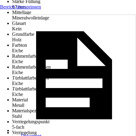
Stärke Füllung
Bereich überspringen
67 mm
Mittellage
Mineralwolleinlage
Glasart
Kein
Grundfarbe
Holz
Farbton
Eiche
Rahmenfarbe innen
Eiche
Rahmenfarbe außen
Eiche
Türblattfarbe innen
Eiche
Türblattfarbe außen
Eiche
Material
Metall
Materialspezifizierung
Stahl
Verriegelungspunkt
5-fach
Verriegelung
Dokument