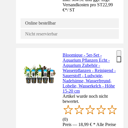
Versandkosten pro ST
22,99
€
*
/
ST
Online bestellbar
Nicht reservierbar
Bloomique - 5er-Set -
Aquarium Pflanzen Echt -
Aquarium Zubehör -
Wasserpflanzen - Reinigend -
Sauerstoff - Ludwigie,
Nadelsimse, Wasserfreund,
Lobelie, Wasserkelch - Höhe
15-20 cm
Artikel wurde noch nicht
bewertet.
(
0
)
Preis — 18,99 € * Alle Preise