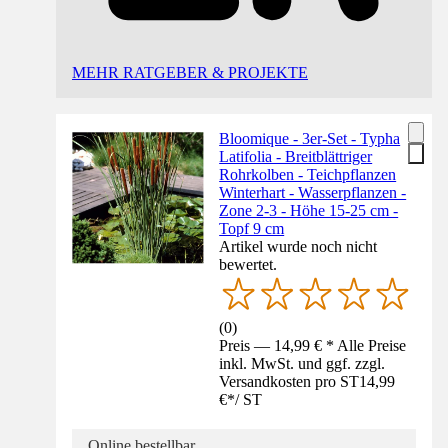
MEHR RATGEBER & PROJEKTE
Bloomique - 3er-Set - Typha
Latifolia - Breitblättriger
Rohrkolben - Teichpflanzen
Winterhart - Wasserpflanzen -
Zone 2-3 - Höhe 15-25 cm -
Topf 9 cm
Artikel wurde noch nicht
bewertet.
(
0
)
Preis — 14,99 € * Alle Preise
inkl. MwSt. und ggf. zzgl.
Versandkosten pro ST
14,99
€
*
/
ST
Online bestellbar