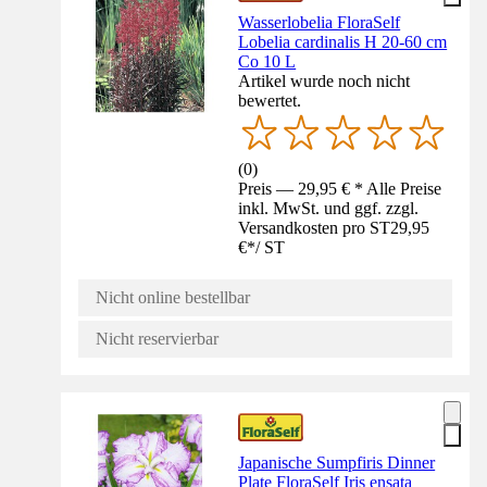
Wasserlobelia FloraSelf
Lobelia cardinalis H 20-60 cm
Co 10 L
Artikel wurde noch nicht
bewertet.
(
0
)
Preis — 29,95 € * Alle Preise
inkl. MwSt. und ggf. zzgl.
Versandkosten pro ST
29,95
€
*
/
ST
Nicht online bestellbar
Nicht reservierbar
Japanische Sumpfiris Dinner
Plate FloraSelf Iris ensata