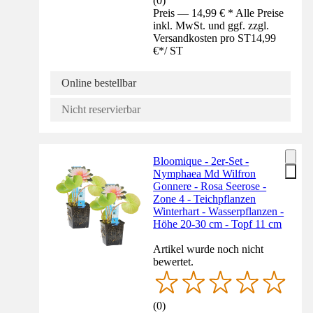
(
0
)
Preis — 14,99 € * Alle Preise
inkl. MwSt. und ggf. zzgl.
Versandkosten pro ST
14,99
€
*
/
ST
Online bestellbar
Nicht reservierbar
Bloomique - 2er-Set -
Nymphaea Md Wilfron
Gonnere - Rosa Seerose -
Zone 4 - Teichpflanzen
Winterhart - Wasserpflanzen -
Höhe 20-30 cm - Topf 11 cm
Artikel wurde noch nicht
bewertet.
(
0
)