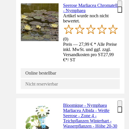
Seerose Marliacea Chromatella
- Nymphaea
Artikel wurde noch nicht
bewertet.
(
0
)
Preis — 27,99 € * Alle Preise
inkl. MwSt. und ggf. zzgl.
Versandkosten pro ST
27,99
€
*
/
ST
Online bestellbar
Nicht reservierbar
Bloomique - Nymphaea
Marliacea Albida - Weiße
Seerose - Zone 4 -
Teichpflanzen Winterhart -
Wasserpflanzen - Höhe 20-30