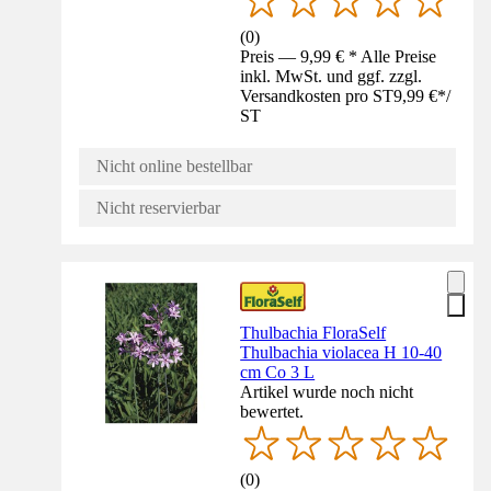
(
0
)
Preis — 9,99 € * Alle Preise
inkl. MwSt. und ggf. zzgl.
Versandkosten pro ST
9,99 €
*
/
ST
Nicht online bestellbar
Nicht reservierbar
Thulbachia FloraSelf
Thulbachia violacea H 10-40
cm Co 3 L
Artikel wurde noch nicht
bewertet.
(
0
)