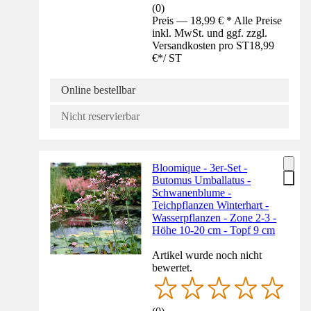
(
0
)
Preis — 18,99 € * Alle Preise
inkl. MwSt. und ggf. zzgl.
Versandkosten pro ST
18,99
€
*
/
ST
Online bestellbar
Nicht reservierbar
Bloomique - 3er-Set -
Butomus Umballatus -
Schwanenblume -
Teichpflanzen Winterhart -
Wasserpflanzen - Zone 2-3 -
Höhe 10-20 cm - Topf 9 cm
Artikel wurde noch nicht
bewertet.