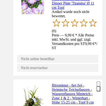
Dinner Plate 'Tiramisu' Ø 11
cm Topf
Artikel wurde noch nicht
bewertet.
(
0
)
Preis — 9,99 € * Alle Preise
inkl. MwSt. und ggf. zzgl.
Versandkosten pro ST
9,99 €
*
/
ST
Nicht online bestellbar
Nicht reservierbar
Bloomique - 6er-Set -
Heimische Teichpflanzen -
Wasserpflanzen Miniteich -
Zone 1 & 2 - Winterhart -
Höhe 15-25 cm - Topf 9 cm