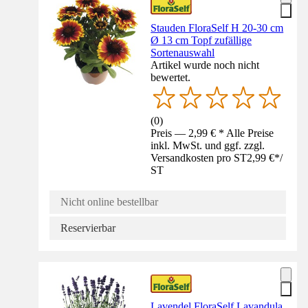
Stauden FloraSelf H 20-30 cm
Ø 13 cm Topf zufällige
Sortenauswahl
Artikel wurde noch nicht
bewertet.
(
0
)
Preis — 2,99 € * Alle Preise
inkl. MwSt. und ggf. zzgl.
Versandkosten pro ST
2,99 €
*
/
ST
Nicht online bestellbar
Reservierbar
Lavendel FloraSelf Lavandula