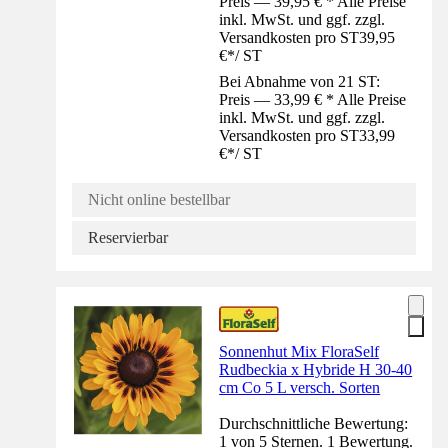
Preis — 39,95 € * Alle Preise
inkl. MwSt. und ggf. zzgl.
Versandkosten pro ST
39,95
€
*
/
ST
Bei Abnahme von 21 ST:
Preis — 33,99 € * Alle Preise
inkl. MwSt. und ggf. zzgl.
Versandkosten pro ST
33,99
€
*
/
ST
Nicht online bestellbar
Reservierbar
Sonnenhut Mix FloraSelf
Rudbeckia x Hybride H 30-40
cm Co 5 L versch. Sorten
Durchschnittliche Bewertung:
1 von 5 Sternen. 1 Bewertung.