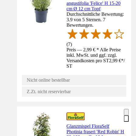
angustifolia 'Felice' H 15-20
cm Ø 12 cm Topf
Durchschnittliche Bewertung:
3.9 von 5 Sternen. 7
Bewertungen.
(
7
)
Preis — 2,99 € * Alle Preise
inkl. MwSt. und ggf. zzgl.
Versandkosten pro ST
2,99 €
*
/
ST
Nicht online bestellbar
Z.Zt. nicht reservierbar
Glanzmispel FloraSelf
Photinia fraseri 'Red Robin' H