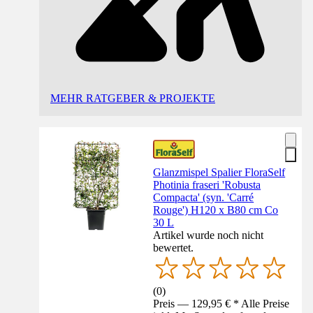
MEHR RATGEBER & PROJEKTE
Glanzmispel Spalier FloraSelf
Photinia fraseri 'Robusta
Compacta' (syn. 'Carré
Rouge') H120 x B80 cm Co
30 L
Artikel wurde noch nicht
bewertet.
(
0
)
Preis — 129,95 € * Alle Preise