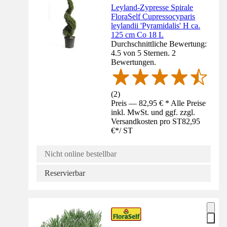
Leyland-Zypresse Spirale
FloraSelf Cupressocyparis
leylandii 'Pyramidalis' H ca.
125 cm Co 18 L
Durchschnittliche Bewertung:
4.5 von 5 Sternen. 2
Bewertungen.
(
2
)
Preis — 82,95 € * Alle Preise
inkl. MwSt. und ggf. zzgl.
Versandkosten pro ST
82,95
€
*
/
ST
Nicht online bestellbar
Reservierbar