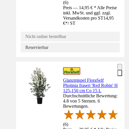
(
6
)
Preis — 14,95 € * Alle Preise
inkl. MwSt. und ggf. zzgl.
Versandkosten pro ST
14,95
€
*
/
ST
Nicht online bestellbar
Reservierbar
Glanzmispel FloraSelf
Photinia fraseri 'Red Robin' H
125-150 cm Co 15 L
Durchschnittliche Bewertung:
4.8 von 5 Sternen. 6
Bewertungen.
(
6
)