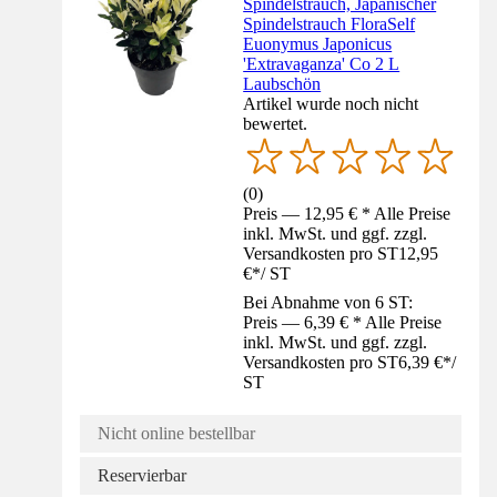
Spindelstrauch, Japanischer
Spindelstrauch FloraSelf
Euonymus Japonicus
'Extravaganza' Co 2 L
Laubschön
Artikel wurde noch nicht
bewertet.
(
0
)
Preis — 12,95 € * Alle Preise
inkl. MwSt. und ggf. zzgl.
Versandkosten pro ST
12,95
€
*
/
ST
Bei Abnahme von 6 ST:
Preis — 6,39 € * Alle Preise
inkl. MwSt. und ggf. zzgl.
Versandkosten pro ST
6,39 €
*
/
ST
Nicht online bestellbar
Reservierbar