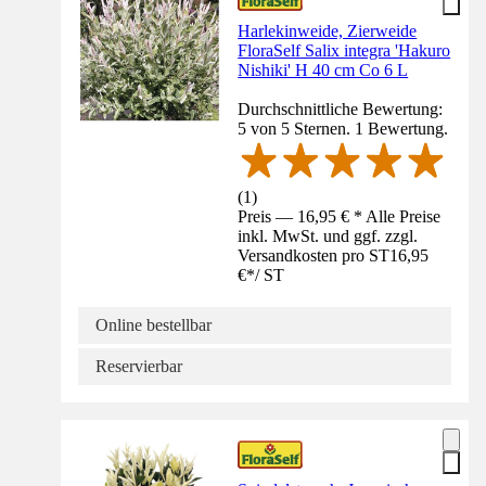
Harlekinweide, Zierweide
FloraSelf Salix integra 'Hakuro
Nishiki' H 40 cm Co 6 L
Durchschnittliche Bewertung:
5 von 5 Sternen. 1 Bewertung.
(
1
)
Preis — 16,95 € * Alle Preise
inkl. MwSt. und ggf. zzgl.
Versandkosten pro ST
16,95
€
*
/
ST
Online bestellbar
Reservierbar