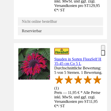
inkl. MwSt. und ggf. zzgl.
Versandkosten pro ST
129,95
€
*
/
ST
Nicht online bestellbar
Reservierbar
Stauden in Sorten FloraSelf H
35-45 cm Co 5 L
Durchschnittliche Bewertung:
5 von 5 Sternen. 1 Bewertung.
(
1
)
Preis — 11,95 € * Alle Preise
inkl. MwSt. und ggf. zzgl.
Versandkosten pro ST
11,95
€
*
/
ST