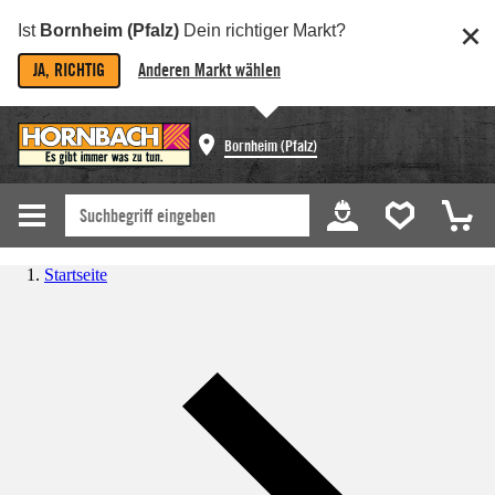
Ist
Bornheim (Pfalz)
Dein richtiger Markt?
JA, RICHTIG
Anderen Markt wählen
Bornheim (Pfalz)
Startseite