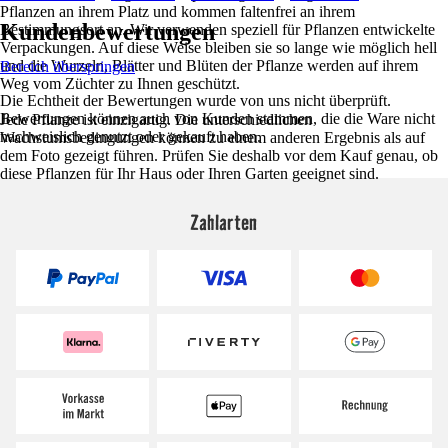
Pflanzen an ihrem Platz und kommen faltenfrei an ihrem
Kundenbewertungen
Bestimmungsort an. Wir verwenden speziell für Pflanzen entwickelte
Verpackungen. Auf diese Weise bleiben sie so lange wie möglich hell
und die Wurzeln, Blätter und Blüten der Pflanze werden auf ihrem
Bereich überspringen
Weg vom Züchter zu Ihnen geschützt.
Die Echtheit der Bewertungen wurde von uns nicht überprüft.
Bewertungen können auch von Kunden stammen, die die Ware nicht
Jede Pflanze ist einzigartig. Die unterschiedlichen
nachweislich genutzt oder gekauft haben.
Wachstumsbedingungen können zu einem anderen Ergebnis als auf
dem Foto gezeigt führen. Prüfen Sie deshalb vor dem Kauf genau, ob
diese Pflanzen für Ihr Haus oder Ihren Garten geeignet sind.
Zahlarten