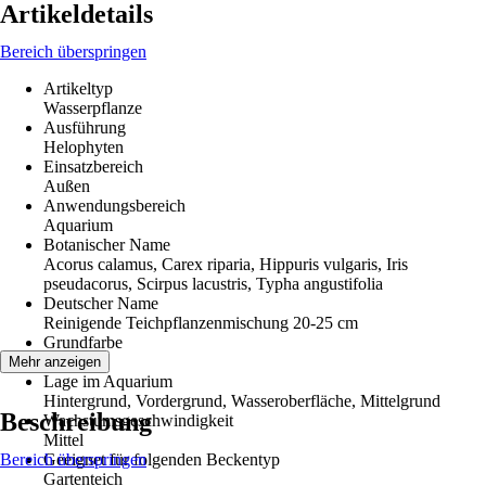
Artikeldetails
Bereich überspringen
Artikeltyp
Wasserpflanze
Ausführung
Helophyten
Einsatzbereich
Außen
Anwendungsbereich
Aquarium
Botanischer Name
Acorus calamus, Carex riparia, Hippuris vulgaris, Iris
pseudacorus, Scirpus lacustris, Typha angustifolia
Deutscher Name
Reinigende Teichpflanzenmischung 20-25 cm
Grundfarbe
Grün
Mehr anzeigen
Lage im Aquarium
Hintergrund, Vordergrund, Wasseroberfläche, Mittelgrund
Beschreibung
Wachstumsgeschwindigkeit
Mittel
Bereich überspringen
Geeignet für folgenden Beckentyp
Gartenteich