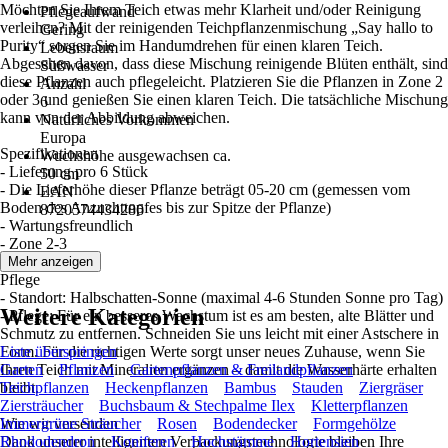
Möchten Sie Ihrem Teich etwas mehr Klarheit und/oder Reinigung
Pflegeaufwand
verleihen? Mit der reinigenden Teichpflanzenmischung „Say hallo to
Gering
Purity“ sorgen Sie im Handumdrehen für einen klaren Teich.
Lebensraum
Abgesehen davon, dass diese Mischung reinigende Blüten enthält, sind
Süßwasser
diese Pflanzen auch pflegeleicht. Platzieren Sie die Pflanzen in Zone 2
Anzahl
oder 3 und genießen Sie einen klaren Teich. Die tatsächliche Mischung
6
kann von der Abbildung abweichen.
Natürliches Vorkommen
Europa
Spezifikationen
Wuchshöhe ausgewachsen ca.
- Lieferung pro 6 Stück
50 cm
- Die Lieferhöhe dieser Pflanze beträgt 05-20 cm (gemessen vom
EAN
Boden des Anzuchttopfes bis zur Spitze der Pflanze)
8720574434286
- Wartungsfreundlich
- Zone 2-3
Mehr anzeigen
Pflege
- Standort: Halbschatten-Sonne (maximal 4-6 Stunden Sonne pro Tag)
Weitere Kategorien
- Pflege: Für ein besseres Wachstum ist es am besten, alte Blätter und
Schmutz zu entfernen. Schneiden Sie uns leicht mit einer Astschere in
Form. Für die richtigen Werte sorgt unser neues Zuhause, wenn Sie
Liste überspringen
Ihren Teich mit Mineralien ergänzen – damit die Wasserhärte erhalten
Garten
Pflanzen
Gartenpflanzen & Freilandpflanzen
bleibt.
Teichpflanzen
Heckenpflanzen
Bambus
Stauden
Ziergräser
Ziersträucher
Buchsbaum & Stechpalme Ilex
Kletterpflanzen
Wie wir versenden
Immergrüne Sträucher
Rosen
Bodendecker
Formgehölze
Dank unserer intelligenten Verpackungstechnologie bleiben Ihre
Rhododendron
Koniferen
Hochstämme
Hortensien