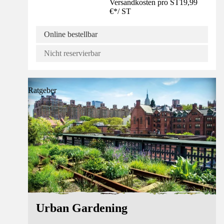
Versandkosten pro ST
19,99
€
*
/
ST
Online bestellbar
Nicht reservierbar
Ratgeber
Urban Gardening