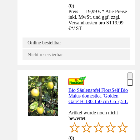
(
0
)
Preis — 19,99 € * Alle Preise
inkl. MwSt. und ggf. zzgl.
Versandkosten pro ST
19,99
€
*
/
ST
Online bestellbar
Nicht reservierbar
Bio Säulenapfel FloraSelf Bio
Malus domestica 'Golden
Gate' H 130-150 cm Co 7,5 L
Artikel wurde noch nicht
bewertet.
(
0
)