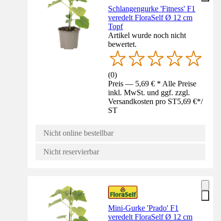
Schlangengurke 'Fitness' F1
veredelt FloraSelf Ø 12 cm
Topf
Artikel wurde noch nicht
bewertet.
(
0
)
Preis — 5,69 € * Alle Preise
inkl. MwSt. und ggf. zzgl.
Versandkosten pro ST
5,69 €
*
/
ST
Nicht online bestellbar
Nicht reservierbar
Mini-Gurke 'Prado' F1
veredelt FloraSelf Ø 12 cm