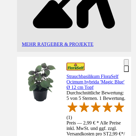
MEHR RATGEBER & PROJEKTE
Strauchbasilikum FloraSelf
Ocimum hybrida 'Magic Blue'
Ø 12 cm Topf
Durchschnittliche Bewertung:
5 von 5 Sternen. 1 Bewertung.
(
1
)
Preis — 2,99 € * Alle Preise
inkl. MwSt. und ggf. zzgl.
Versandkosten pro ST
2,99 €
*
/