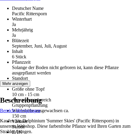
Deutscher Name
Pacific Rittersporn
Winterhart
Ja
Mehrjährig
Ja
Blütezeit
September, Juni, Juli, August
Inhalt
6 Stück
Pflanzzeit
Solange der Boden nicht gefroren ist, kann diese Pflanze
ausgepflanzt werden
Standort
Sonne
Mehr anzeigen
Größe ohne Topf
10 cm - 15 cm
Beschreibung
Anwendungsbereich
Gruppenpflanzung
Bereich überspringen
Wuchshöhe ausgewachsen ca.
150 cm
Kaufen Sie Delphinium 'Summer Skies' (Pacific Rittersporn) in
Variante
unserem Webshop. Diese farbenfrohe Pflanze wird Ihren Garten zum
Staude
Strahlen bringen.
EAN