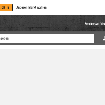
RICHTIG
Anderen Markt wählen
Sendungsverfolg