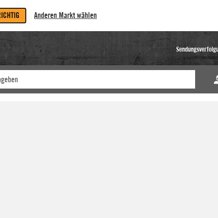
RICHTIG
Anderen Markt wählen
Sendungsverfolg