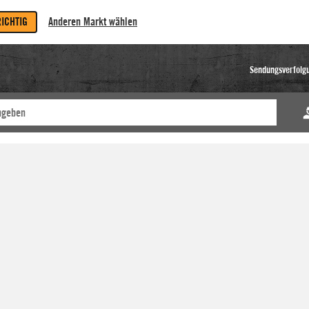
RICHTIG
Anderen Markt wählen
Sendungsverfolg