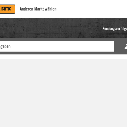
RICHTIG
Anderen Markt wählen
Sendungsverfolg