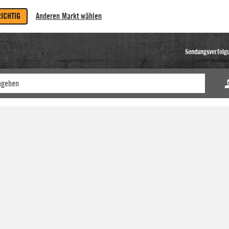
RICHTIG
Anderen Markt wählen
Sendungsverfolg