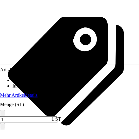
Art.-Nr.
3896718
Material
:
Holz, Metall
Inhalt
:
2 Stück
Mehr Artikeldetails
Menge (ST)
1 ST