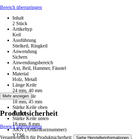
Bereich überspringen
Inhalt
2 Stück
Artikeltyp
Keil
Ausführung
Stielkeil, Ringkeil
Anwendung
Sichern
Anwendungsbereich
Axt, Beil, Hammer, Fäustel
Material
Holz, Metall
Länge Keile
24 mm, 40 mm
Breite Keile
Mehr anzeigen
18 mm, 45 mm
Stärke Keile oben
Produktsicherheit
45 mm
Stärke Keile unten
18 mm, 8 mm
Bereich überspringen
AKN (Artikelkurznummer)
YTS6
Verantwortlich für Produktsicherheit:
.
Siehe Herstellerinformationen