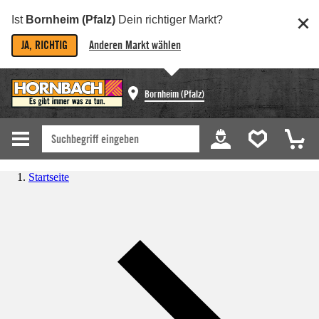
Ist
Bornheim (Pfalz)
Dein richtiger Markt?
JA, RICHTIG
Anderen Markt wählen
Bornheim (Pfalz)
Startseite