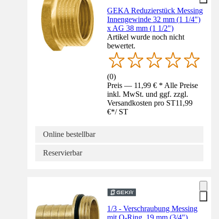
GEKA Reduzierstück Messing
Innengewinde 32 mm (1 1/4")
x AG 38 mm (1 1/2")
Artikel wurde noch nicht
bewertet.
(
0
)
Preis — 11,99 € * Alle Preise
inkl. MwSt. und ggf. zzgl.
Versandkosten pro ST
11,99
€
*
/
ST
Online bestellbar
Reservierbar
1/3 - Verschraubung Messing
mit O-Ring, 19 mm (3/4")