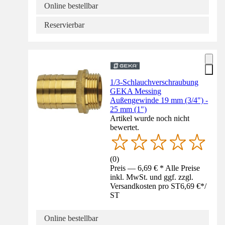
Online bestellbar
Reservierbar
1/3-Schlauchverschraubung
GEKA Messing
Außengewinde 19 mm (3/4") -
25 mm (1")
Artikel wurde noch nicht
bewertet.
(
0
)
Preis — 6,69 € * Alle Preise
inkl. MwSt. und ggf. zzgl.
Versandkosten pro ST
6,69 €
*
/
ST
Online bestellbar