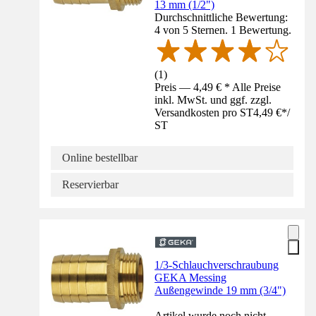
13 mm (1/2")
Durchschnittliche Bewertung:
4 von 5 Sternen. 1 Bewertung.
(
1
)
Preis — 4,49 € * Alle Preise
inkl. MwSt. und ggf. zzgl.
Versandkosten pro ST
4,49 €
*
/
ST
Online bestellbar
Reservierbar
1/3-Schlauchverschraubung
GEKA Messing
Außengewinde 19 mm (3/4")
Artikel wurde noch nicht