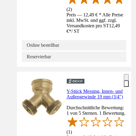
(
2
)
Preis — 12,49 € * Alle Preise
inkl. MwSt. und ggf. zzgl.
Versandkosten pro ST
12,49
€
*
/
ST
Online bestellbar
Reservierbar
Y-Stück Messing, Innen- und
Außengewinde 19 mm (3/4")
Durchschnittliche Bewertung:
1 von 5 Sternen. 1 Bewertung.
(
1
)