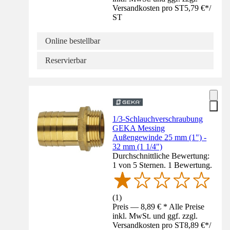
Versandkosten pro ST
5,79 €
*
/
ST
Online bestellbar
Reservierbar
1/3-Schlauchverschraubung
GEKA Messing
Außengewinde 25 mm (1") -
32 mm (1 1/4")
Durchschnittliche Bewertung:
1 von 5 Sternen. 1 Bewertung.
(
1
)
Preis — 8,89 € * Alle Preise
inkl. MwSt. und ggf. zzgl.
Versandkosten pro ST
8,89 €
*
/