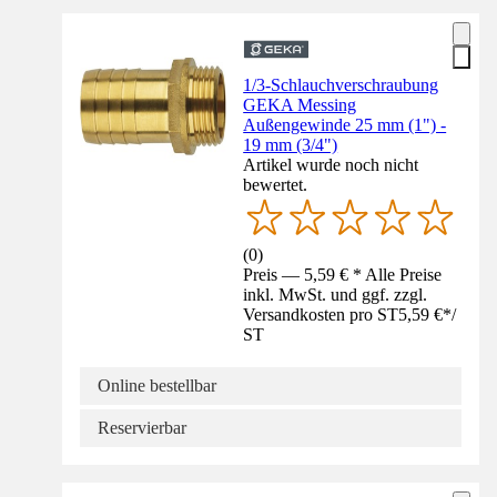
1/3-Schlauchverschraubung
GEKA Messing
Außengewinde 25 mm (1") -
19 mm (3/4")
Artikel wurde noch nicht
bewertet.
(
0
)
Preis — 5,59 € * Alle Preise
inkl. MwSt. und ggf. zzgl.
Versandkosten pro ST
5,59 €
*
/
ST
Online bestellbar
Reservierbar