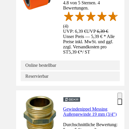
4.8 von 5 Sternen. 4
Bewertungen.
(
4
)
UVP: 6,39 €
UVP
6,39 €
Unser Preis — 5,39 € * Alle
Preise inkl. MwSt. und ggf.
zzgl. Versandkosten pro
ST
5,39 €
*
/
ST
Online bestellbar
Reservierbar
Gewindenippel Messing
Außengewinde 19 mm (3/4")
Durchschnittliche Bewertung: