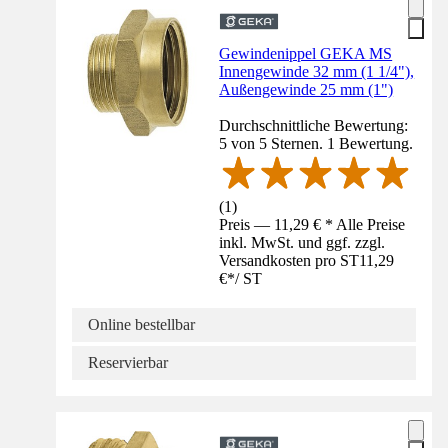
Gewindenippel GEKA MS
Innengewinde 32 mm (1 1/4"),
Außengewinde 25 mm (1")
Durchschnittliche Bewertung:
5 von 5 Sternen. 1 Bewertung.
(
1
)
Preis — 11,29 € * Alle Preise
inkl. MwSt. und ggf. zzgl.
Versandkosten pro ST
11,29
€
*
/
ST
Online bestellbar
Reservierbar