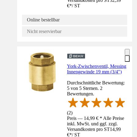
Versandkosten pro ST
32,39
€
*
/
ST
Online bestellbar
Nicht reservierbar
York-Zwischenventil, Messing
Innengewinde 19 mm (3/4")
Durchschnittliche Bewertung:
5 von 5 Sternen. 2
Bewertungen.
(
2
)
Preis — 14,99 € * Alle Preise
inkl. MwSt. und ggf. zzgl.
Versandkosten pro ST
14,99
€
*
/
ST