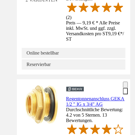
(
2
)
Preis — 9,19 € * Alle Preise
inkl. MwSt. und ggf. zzgl.
Versandkosten pro ST
9,19 €
*
/
ST
Online bestellbar
Reservierbar
Regentonnenanschluss GEKA
1/2 " IG x 3/4" AG
Durchschnittliche Bewertung:
4.2 von 5 Sternen. 13
Bewertungen.