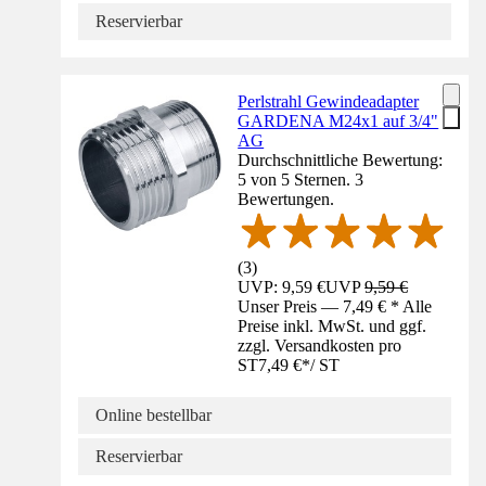
Reservierbar
Perlstrahl Gewindeadapter
GARDENA M24x1 auf 3/4"
AG
Durchschnittliche Bewertung:
5 von 5 Sternen. 3
Bewertungen.
(
3
)
UVP: 9,59 €
UVP
9,59 €
Unser Preis — 7,49 € * Alle
Preise inkl. MwSt. und ggf.
zzgl. Versandkosten pro
ST
7,49 €
*
/
ST
Online bestellbar
Reservierbar