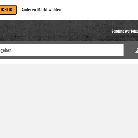
RICHTIG
Anderen Markt wählen
Sendungsverfolg