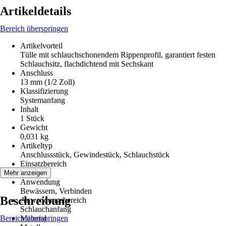
Artikeldetails
Bereich überspringen
Artikelvorteil
Tülle mit schlauchschonendem Rippenprofil, garantiert festen
Schlauchsitz, flachdichtend mit Sechskant
Anschluss
13 mm (1/2 Zoll)
Klassifizierung
Systemanfang
Inhalt
1 Stück
Gewicht
0,031 kg
Artikeltyp
Anschlussstück, Gewindestück, Schlauchstück
Einsatzbereich
Außen
Mehr anzeigen
Anwendung
Bewässern, Verbinden
Beschreibung
Anwendungsbereich
Schlauchanfang
Bereich überspringen
Material