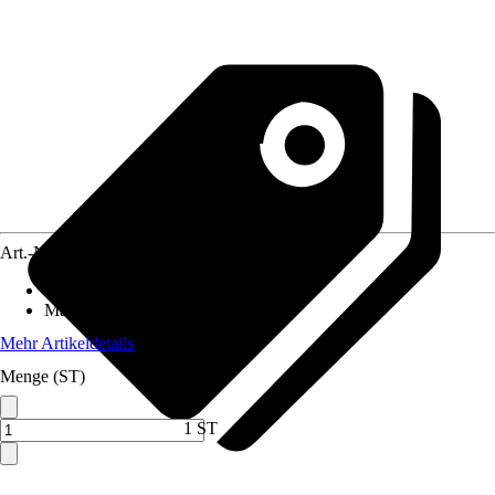
Art.-Nr.
10175990
Anschluss
:
13 mm (1/2 Zoll)
Material
:
Metall
Mehr Artikeldetails
Menge (ST)
1 ST