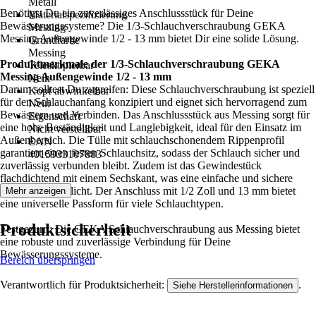
Metall
Benötigst Du ein zuverlässiges Anschlussstück für Deine
Materialspezifizierung
Bewässerungssysteme? Die 1/3-Schlauchverschraubung GEKA
Messing
Messing Außengewinde 1/2 - 13 mm bietet Dir eine solide Lösung.
Grundfarbe
Messing
Produktmerkmale der 1/3-Schlauchverschraubung GEKA
Teleskopierbar
Messing Außengewinde 1/2 - 13 mm
Nein
Darum solltest Du zugreifen: Diese Schlauchverschraubung ist speziell
Kopf abwinkelbar
für den Schlauchanfang konzipiert und eignet sich hervorragend zum
Nein
Bewässern und Verbinden. Das Anschlussstück aus Messing sorgt für
Eigenschaft
eine hohe Beständigkeit und Langlebigkeit, ideal für den Einsatz im
Nicht verstellbar
Außenbereich. Die Tülle mit schlauchschonendem Rippenprofil
EAN
garantiert einen festen Schlauchsitz, sodass der Schlauch sicher und
4015933107883
zuverlässig verbunden bleibt. Zudem ist das Gewindestück
flachdichtend mit einem Sechskant, was eine einfache und sichere
Montage ermöglicht. Der Anschluss mit 1/2 Zoll und 13 mm bietet
Mehr anzeigen
eine universelle Passform für viele Schlauchtypen.
Produktsicherheit
Festgezurrt: Die GEKA Schlauchverschraubung aus Messing bietet
eine robuste und zuverlässige Verbindung für Deine
Bewässerungssysteme.
Bereich überspringen
Verantwortlich für Produktsicherheit:
.
Siehe Herstellerinformationen