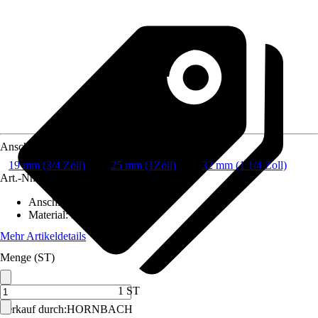
Anschluss
19 mm (3/4 Zoll)
25 mm (1Zoll)
32 mm (1 1/4 Zoll)
Art.-Nr.
3821059
Anschluss
:
19 mm (3/4 Zoll)
Material
:
Metall
Mehr Artikeldetails
Menge (ST)
1 ST
Verkauf durch:
HORNBACH