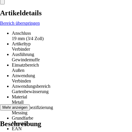
Artikeldetails
Bereich überspringen
Anschluss
19 mm (3/4 Zoll)
Artikeltyp
Verbinder
Ausführung
Gewindemuffe
Einsatzbereich
Außen
Anwendung
Verbinden
Anwendungsbereich
Gartenbewässerung
Material
Metall
Materialspezifizierung
Mehr anzeigen
Messing
Grundfarbe
Beschreibung
Messing
EAN