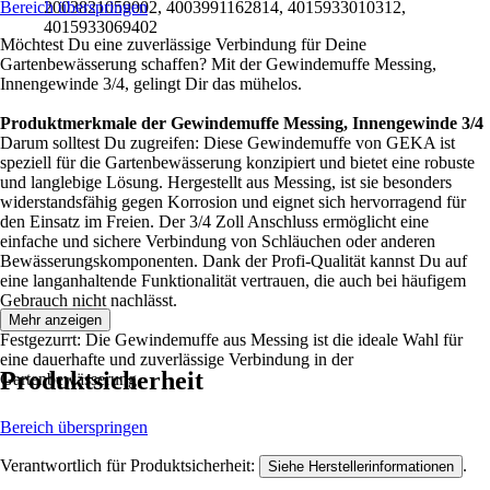
Bereich überspringen
2003821059002, 4003991162814, 4015933010312,
4015933069402
Möchtest Du eine zuverlässige Verbindung für Deine
Gartenbewässerung schaffen? Mit der Gewindemuffe Messing,
Innengewinde 3/4, gelingt Dir das mühelos.
Produktmerkmale der Gewindemuffe Messing, Innengewinde 3/4
Darum solltest Du zugreifen: Diese Gewindemuffe von GEKA ist
speziell für die Gartenbewässerung konzipiert und bietet eine robuste
und langlebige Lösung. Hergestellt aus Messing, ist sie besonders
widerstandsfähig gegen Korrosion und eignet sich hervorragend für
den Einsatz im Freien. Der 3/4 Zoll Anschluss ermöglicht eine
einfache und sichere Verbindung von Schläuchen oder anderen
Bewässerungskomponenten. Dank der Profi-Qualität kannst Du auf
eine langanhaltende Funktionalität vertrauen, die auch bei häufigem
Gebrauch nicht nachlässt.
Mehr anzeigen
Festgezurrt: Die Gewindemuffe aus Messing ist die ideale Wahl für
eine dauerhafte und zuverlässige Verbindung in der
Produktsicherheit
Gartenbewässerung.
Bereich überspringen
Verantwortlich für Produktsicherheit:
.
Siehe Herstellerinformationen