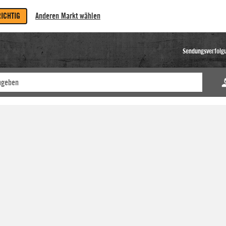
RICHTIG
Anderen Markt wählen
Sendungsverfolg