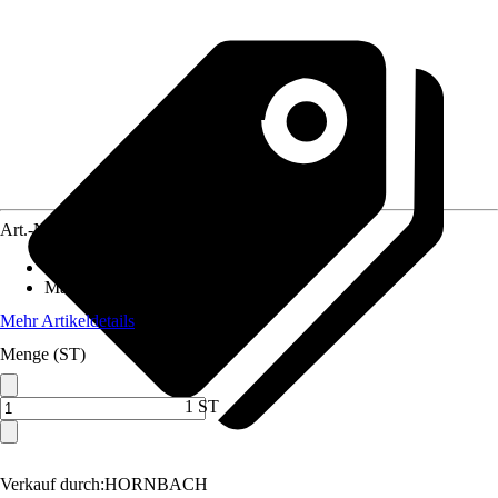
Art.-Nr.
3631558
Anschluss
:
25 mm (1Zoll)
Material
:
Metall
Mehr Artikeldetails
Menge (ST)
1 ST
Verkauf durch:
HORNBACH