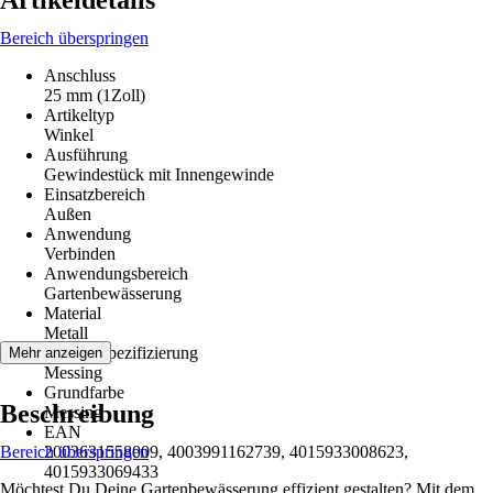
Artikeldetails
Bereich überspringen
Anschluss
25 mm (1Zoll)
Artikeltyp
Winkel
Ausführung
Gewindestück mit Innengewinde
Einsatzbereich
Außen
Anwendung
Verbinden
Anwendungsbereich
Gartenbewässerung
Material
Metall
Materialspezifizierung
Mehr anzeigen
Messing
Grundfarbe
Beschreibung
Messing
EAN
Bereich überspringen
2003631558009, 4003991162739, 4015933008623,
4015933069433
Möchtest Du Deine Gartenbewässerung effizient gestalten? Mit dem